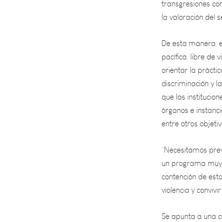
De esta manera, e
pacífica, libre de 
orientar la práctic
discriminación y l
que las institucio
órganos e instanci
entre otros objetiv
“Necesitamos prev
un programa muy es
contención de esto
violencia y convivi
Se apunta a una ca
capacitación contr