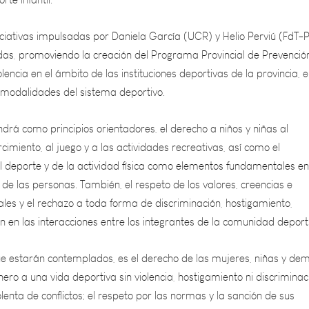
iciativas impulsadas por Daniela García (UCR) y Helio Perviú (FdT-P
adas, promoviendo la creación del Programa Provincial de Prevenció
lencia en el ámbito de las instituciones deportivas de la provincia, 
y modalidades del sistema deportivo.
rá como principios orientadores, el derecho a niños y niñas al
cimiento, al juego y a las actividades recreativas, así como el
l deporte y de la actividad física como elementos fundamentales en
 de las personas. También, el respeto de los valores, creencias e
ales y el rechazo a toda forma de discriminación, hostigamiento,
ión en las interacciones entre los integrantes de la comunidad deport
e estarán contemplados, es el derecho de las mujeres, niñas y de
ero a una vida deportiva sin violencia, hostigamiento ni discriminac
olenta de conflictos; el respeto por las normas y la sanción de sus
o parte de la enseñanza socializadora de las instituciones deportiv
sentido formativo de las eventuales sanciones o llamados de atenció