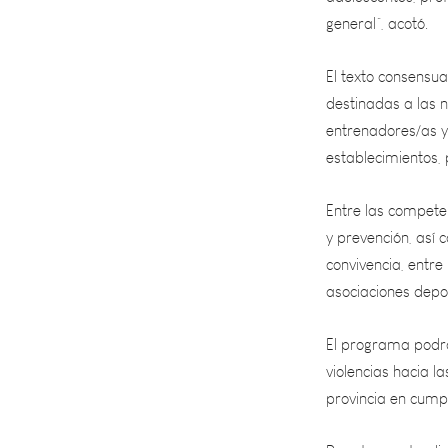
El texto consensu
destinadas a las n
entrenadores/as y
establecimientos, 
Entre las compete
y prevención, así 
convivencia, entre
asociaciones depo
El programa podrá
violencias hacia l
provincia en cumpl
Por otra parte, d
programa con la co