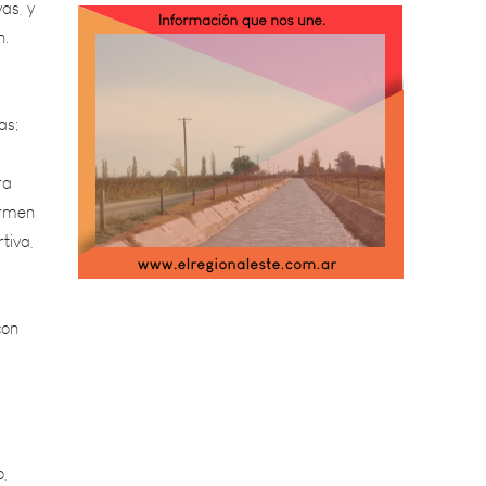
as;
ra
ormen
tiva,
 con
o,
.