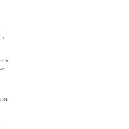
,
n a
cción
 de
 las
del