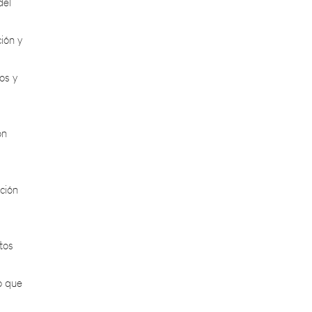
ión y
os y
ón
ción
tos
o que