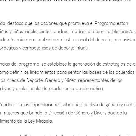
ado, destaca que las acciones que promueva el Programa están
iñas y niños, adolescentes, padres, madres o tutores, profesores/as
 demás miembros del sistema institucional del deporte, que asiste
prácticas y competencias de deporte infantil.
ncias del programa, se establece la generación de estrategias de a
como definir los lineamientos para sentar las bases de los acuerdos
 las Áreas de Deporte, Género y Niñez, representantes de las
rtivas y profesionales formados en la problemática.
 adherir a las capacitaciones sobre perspectiva de género y contra
as mujeres que brinda la Dirección de Género y Diversidad de la
imiento de la Ley Micaela.
ispone que la Subsecretaría de Deporte implementará la aplicación 
laboración de un equipo de profesionales interdisciplinario con