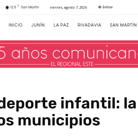
C
Entrar
12.5
San Martín
viernes, agosto 7, 2026
INICIO
JUNÍN
LA PAZ
RIVADAVIA
SAN MARTÍN
 deporte infantil: 
los municipios