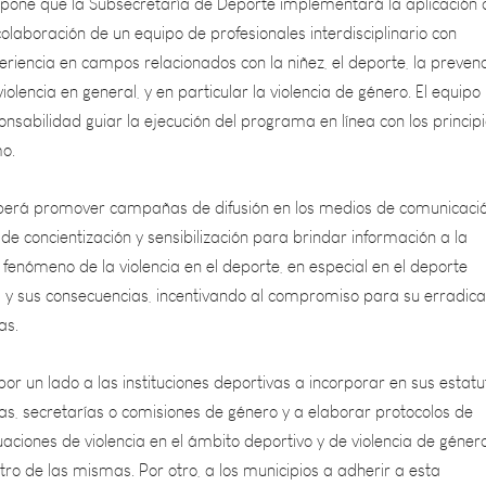
riencia en campos relacionados con la niñez, el deporte, la prevenc
iolencia en general, y en particular la violencia de género. El equipo
sabilidad guiar la ejecución del programa en línea con los principi
mo.
berá promover campañas de difusión en los medios de comunicaci
s de concientización y sensibilización para brindar información a la
 fenómeno de la violencia en el deporte, en especial en el deporte
gos y sus consecuencias, incentivando al compromiso para su erradica
as.
 por un lado a las instituciones deportivas a incorporar en sus estatu
as, secretarías o comisiones de género y a elaborar protocolos de
uaciones de violencia en el ámbito deportivo y de violencia de géner
ro de las mismas. Por otro, a los municipios a adherir a esta