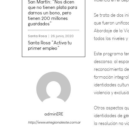
Se trata de dos in
San Martín: “Nos dicen
que fueron unific
que no tienen plata para
Abordaje de la Vio
darnos un bono, pero
todos los niveles 
tienen 200 millones
guardados”
Este programa tend
Santa Rosa
26 junio, 2020
descanso, al espar
Santa Rosa “Activa tu
primer empleo”
reconocimiento de
formación integral
identidades cultur
violencia y exclus
Otros aspectos qu
identidades de gén
la resolución no vi
transgresiones com
adminERE
la valoración del 
http://www.elregionaleste.com.ar