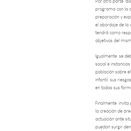
preparación y expe
el abordaje de la v
tendrá como respon
objetivos del mis
Igualmente, se de
social e instancia
población sobre el
infantil, sus ries
en todas sus form
Finalmente, invita
la creación de áre
actuación ante sit
puedan surgir dent
normativa.