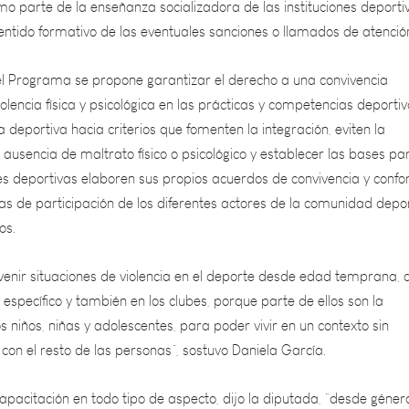
l Programa se propone garantizar el derecho a una convivencia
violencia física y psicológica en las prácticas y competencias deportiv
a deportiva hacia criterios que fomenten la integración, eviten la
a ausencia de maltrato físico o psicológico y establecer las bases pa
nes deportivas elaboren sus propios acuerdos de convivencia y conf
as de participación de los diferentes actores de la comunidad depor
os.
enir situaciones de violencia en el deporte desde edad temprana,
pecífico y también en los clubes, porque parte de ellos son la
s niños, niñas y adolescentes, para poder vivir en un contexto sin
r con el resto de las personas”, sostuvo Daniela García.
pacitación en todo tipo de aspecto, dijo la diputada, “desde géner
a la violencia y no sólo a niños y niñas sino también a entrenadores”