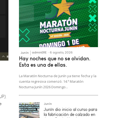
adminERE
-
6 agosto, 2026
Junín
Hay noches que no se olvidan.
Esta es una de ellas.
La Maratón Nocturna de Junín ya tiene fecha y la
UP),
cuenta regresiva comenzó. 14.ª Maratón
e
Nocturna Junín 2026 Domingo...
Junín
Junín dio inicio al curso para
la fabricación de calzado en