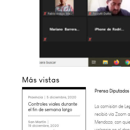
Prensa Diputados
Más vistas
La comisión de Leg
recibió vía Zoom a
Provincia
5 diciembre, 2020
Mendoza, con quien
Controles viales durante
violencia en
el fin de semana largo
San Martín
19 diciembre, 2020