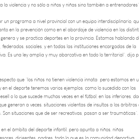
ar un programa a nivel provincial con un equipo interdisciplinario, q
anto en la prevención como en el abordaje de violencia en los distin
genera y se practica deportes en la provincia. Estamos hablando 
, federados, sociales, y en todas las instituciones encargadas de la
a. Es una ley amplia y muy abarcativa en todo lo territorial”, dijo p
 respecto que “los niños no tienen violencia innata pero estamos en 
y en el deporte tenemos varios ejemplos, como lo sucedido con los
Gesell o lo que sucede muchas veces en el fútbol, en las inferiores, d
que generan a veces, situaciones violentas de insultos a los árbitros 
s. Son situaciones que de ser recreativas, pasan a ser traumáticas”.
en el ámbito del deporte infantil, pero apunta a niños, niñas
esores, dirigentes, padres, todo lo que es la comunidad deportiva