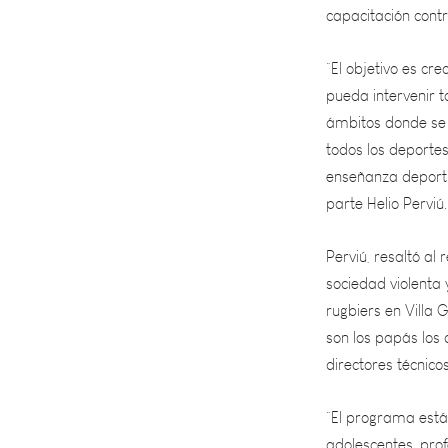
“El objetivo es cre
pueda intervenir t
ámbitos donde se 
todos los deportes
enseñanza deportiv
parte Helio Perviú.
Perviú, resaltó al
sociedad violenta 
rugbiers en Villa 
son los papás los 
directores técnico
“El programa está 
adolescentes, prof
general”, acotó.