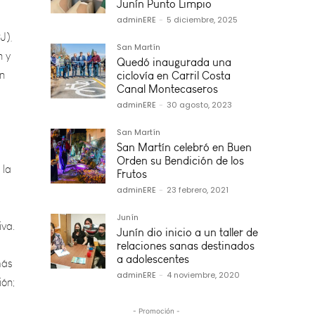
J),
Junín Punto Limpio
n y
adminERE
-
5 diciembre, 2025
en
San Martín
Quedó inaugurada una
ciclovía en Carril Costa
Canal Montecaseros
adminERE
-
30 agosto, 2023
 la
San Martín
San Martín celebró en Buen
Orden su Bendición de los
Frutos
iva.
adminERE
-
23 febrero, 2021
más
Junín
ión;
Junín dio inicio a un taller de
relaciones sanas destinados
a adolescentes
as, y
adminERE
-
4 noviembre, 2020
n.
- Promoción -