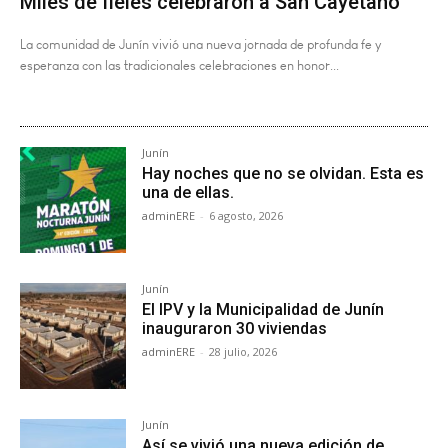
Miles de fieles celebraron a San Cayetano
La comunidad de Junín vivió una nueva jornada de profunda fe y
esperanza con las tradicionales celebraciones en honor...
Junín
Hay noches que no se olvidan. Esta es
una de ellas.
adminERE
-
6 agosto, 2026
Junín
El IPV y la Municipalidad de Junín
inauguraron 30 viviendas
adminERE
-
28 julio, 2026
Junín
Así se vivió una nueva edición de