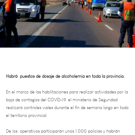
Habrá puestos de dosaje de alcoholemia en toda la provincia.
En el marco de las habilitaciones para realizar actividades por la
baja de contagios del COVID-19, el ministerio de Seguridad
realizará controles viales durante el fin de semana largo en todo
el territorio provincial.
De los operativos participarán unos 1.000 policías y habrán
puestos fijos y móviles distribuidos en las diferentes rutas y