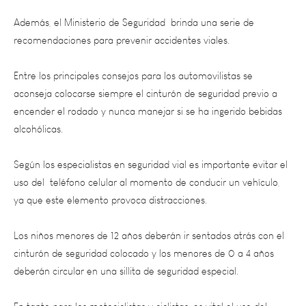
recomendaciones para prevenir accidentes viales.
Entre los principales consejos para los automovilistas se
aconseja colocarse siempre el cinturón de seguridad previo a
encender el rodado y nunca manejar si se ha ingerido bebidas
alcohólicas.
Según los especialistas en seguridad vial es importante evitar el
uso del teléfono celular al momento de conducir un vehículo,
ya que este elemento provoca distracciones.
Los niños menores de 12 años deberán ir sentados atrás con el
cinturón de seguridad colocado y los menores de 0 a 4 años
deberán circular en una sillita de seguridad especial.
En tanto para los motociclistas y ciclistas, es vital el uso del
casco y al igual que los automovilistas se debe respetar las