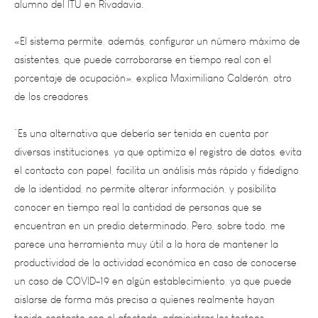
«El sistema permite, además, configurar un número máximo de
asistentes, que puede corroborarse en tiempo real con el
porcentaje de ocupación», explica Maximiliano Calderón, otro
de los creadores
“Es una alternativa que debería ser tenida en cuenta por
diversas instituciones, ya que optimiza el registro de datos, evita
el contacto con papel, facilita un análisis más rápido y fidedigno
de la identidad, no permite alterar información, y posibilita
conocer en tiempo real la cantidad de personas que se
encuentran en un predio determinado. Pero, sobre todo, me
parece una herramienta muy útil a la hora de mantener la
productividad de la actividad económica en caso de conocerse
un caso de COVID-19 en algún establecimiento, ya que puede
aislarse de forma más precisa a quienes realmente hayan
tenido contacto con el afectado, administrar los testeos
correspondientes de manera más eficiente y liberar