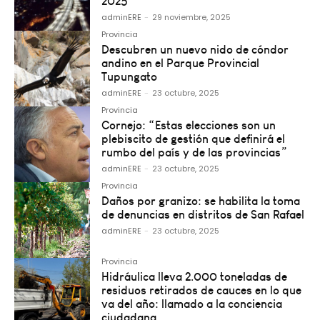
2025
adminERE
-
29 noviembre, 2025
Provincia
Descubren un nuevo nido de cóndor
andino en el Parque Provincial
Tupungato
adminERE
-
23 octubre, 2025
Provincia
Cornejo: “Estas elecciones son un
plebiscito de gestión que definirá el
rumbo del país y de las provincias”
adminERE
-
23 octubre, 2025
Provincia
Daños por granizo: se habilita la toma
de denuncias en distritos de San Rafael
adminERE
-
23 octubre, 2025
Provincia
Hidráulica lleva 2.000 toneladas de
residuos retirados de cauces en lo que
va del año: llamado a la conciencia
ciudadana