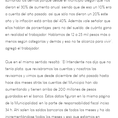
a cuenta del año pasado, así que sólo nos dieron un 20% este
año y la inflación está arriba del 40%. Además vale señalar que
ellos hablan de porcentajes, pero no del sueldo, de cuánto gana
en realidad el trabajador. Hablamos de 12 a 25 mil pesos más o
menos según categorías y demás y eso no te alcanza para vivir”,
agregó el trabajador.
Que en el mismo sentido resaltó: “El Intendente nos dijo que no
tenía plata, que revisáramos las cuentas y nosotros las
revisamos y vimos que desde diciembre del año pasado hasta
hace dos meses atrás las cuentas del Municipio han ido
aumentando y tienen arriba de 200 millones de pesos
guardados en el banco. Estos datos figuran en la misma página
de la Municipalidad, en la parte de responsabilidad fiscal inciso
34 h. Ahí salen los saldos bancarios de todos los meses y ha ido
incrementándose todos los meses y eso que estamos en
pandemia. Son datos que publica la Municipalidad de la plata