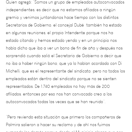
gremio y venimos juntandonos hace tiempo con los distintos
Secretarios de Gobierno, el concejal Dubé también ha estado
en algunas reuniones, el propio Intendente porque nos ha
estado citando y hemos estado yendo y en un principio nos
había dicho que iba a ver un bono de fin de año y después nos
sorprendió cuando salió el Secretario de Gobierno a decir que
no iba a haber ningún bono, que ya lo habían acordado con Di
Michelli, que es el representante del sindicato, pero no todos los
empleados están dentro del sindicato porque no se sienten
representados. De 1.740 empleados no hay más de 200
afiliados, entonces por eso nos han convocado creo a los
autoconvocados todas las veces que se han reunido”.
“Pero reviendo esta situación que primero los compañeros de
Palmira salieron a hacer su reclamo y de ahí nos fuimos
sumando los demás porque desde el Municipio alegan que nos
dieron el 30% de aumento anual, siendo que de eso un 10% era