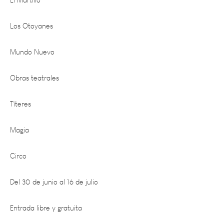
Los Otoyanes
Mundo Nuevo
Obras teatrales
Títeres
Magia
Circo
Del 30 de junio al 16 de julio
Entrada libre y gratuita
Buscá el cronograma completo y elegí tu función favorita