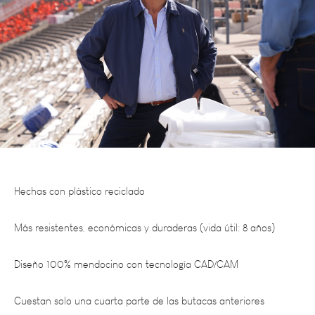
Hechas con plástico reciclado
Más resistentes, económicas y duraderas (vida útil: 8 años)
Diseño 100% mendocino con tecnología CAD/CAM
Cuestan solo una cuarta parte de las butacas anteriores
“Transformamos residuos en oportunidades”, destacó Mariano