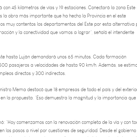
s la obra más importante que ha hecho la Provincia en el este
s muy contentos los departamentos del Este por esta alternativa
teracción y la conectividad que vamos a lograr”, señaló el intendente
 este hasta Luján demandará unos 65 minutos. Cada formación
500 pasajeros a velocidades de hasta 90 km/h. Además, se estima
pleos directos y 300 indirectos.
inistro Mema destacó que 18 empresas de todo el país y del exterio
 en la propuesta. “Eso demuestra la magnitud y la importancia que
mó: “Hoy comenzamos con la renovación completa de la vía y con t
 en los pasos a nivel por cuestiones de seguridad. Desde el gobierno
lsa el lema de hacer obras que favorezcan la interacción de las reg
las”.