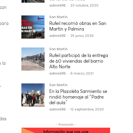
 para
adminERE
-
23 octubre, 2020
San Martín
Rufeil recorrió obras en San
Martín y Palmira
adminERE
-
25 junio, 2026
 la
San Martín
Rufeil participó de la entrega
de 60 viviendas del barrio
r
Alto Norte
adminERE
-
6 marzo, 2021
San Martín
En la Plazoleta Sarmiento se
rindió homenaje al “Padre
odas
del aula”
adminERE
-
12 septiembre, 2020
iones
- Promoción -