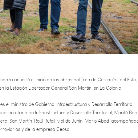
doza anunció el inicio de las obras del Tren de Cercanías del Este,
en la Estación Libertador General San Martín, en La Colonia.
s el ministro de Gobierno, Infraestructura y Desarrollo Territorial,
ubsecretaria de Infraestructura y Desarrollo Territorial, Marité Badu
eral San Martín, Raúl Rufeil, y el de Junín, Mario Abed, acompañad
erroviarias y de la empresa Ceosa.
á con 45 kilómetros de vías y 19 estaciones. Conectará la zona Este