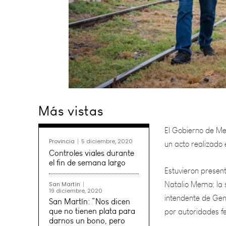
El Gobierno de Men
Más vistas
un acto realizado 
Estuvieron presente
Provincia
5 diciembre, 2020
Natalio Mema; la s
Controles viales durante
intendente de Gen
el fin de semana largo
por autoridades f
San Martín
19 diciembre, 2020
San Martín: “Nos dicen
El proyecto contar
que no tienen plata para
darnos un bono, pero