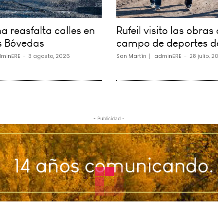
 reasfalta calles en
Rufeil visito las obras 
s Bóvedas
campo de deportes d
minERE
-
3 agosto, 2026
San Martín
adminERE
-
28 julio, 2
- Publicidad -