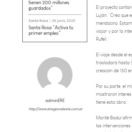
Luján. “Creo que e
mendocino. Estamo
tienen 200 millones
guardados”
viajar y por la in
Rufeil.
Santa Rosa
26 junio, 2020
Santa Rosa “Activa tu
primer empleo”
El viaje desde el
trasladará hasta 
creación de 150 em
Por su parte, el m
mostraron interés
tiene esta obra”.
Marité Baduí afir
adminERE
las intervenciones
http://www.elregionaleste.com.ar
provincial se impu
y esta es una de el