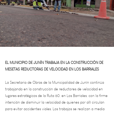
EL MUNICIPIO DE JUNÍN TRABAJA EN LA CONSTRUCCIÓN DE
MESETAS REDUCTORAS DE VELOCIDAD EN LOS BARRIALES
La Secretaria de Obras de la Municipalidad de Junín continúa
trabajando en la construcción de reductores de velocidad en
lugares estratégicos de la Ruta 60, en Los Barriales, con la firme
intención de disminuir la velocidad de quienes por allí circulan
para evitar accidentes viales. Los trabajos se realizan a media
calzada y, si bien cuentan con toda la señalización
correspondiente, se recomienda precaución a la hora de