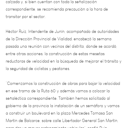
transitar por el sector.
Héctor Ruiz, Intendente de Junín, acompañado de autoridades
de la Dirección Provincial de Vialidad, encabezó la semana
pasada una reunión con vecinos del distrito, donde se acordó,
entre otras acciones, la construcción de estas mesetas
reductoras de velocidad en la búsqueda de mejorar el tránsito y
la seguridad de ciclistas y peatones.
“Comenzamos la construcción de obras para bajar la velocidad
en ese tramo de la Ruta 60 y además vamos a colocar la
señaléctica correspondiente. También hemos solicitado al
gobierno de la provincia la instalación de un semáforo y vamos
a construir un boulevard en la plaza Mercedes Tomasa San
Martín de Balcarce, sobre calle Libertador General San Martín,
para dar un mayor ordenamiento vehicular”, confió Ruiz.