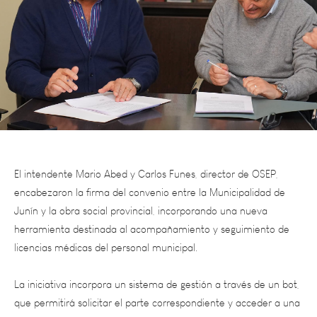
El intendente Mario Abed y Carlos Funes, director de OSEP,
encabezaron la firma del convenio entre la Municipalidad de
Junín y la obra social provincial, incorporando una nueva
herramienta destinada al acompañamiento y seguimiento de
licencias médicas del personal municipal.
La iniciativa incorpora un sistema de gestión a través de un bot,
que permitirá solicitar el parte correspondiente y acceder a una
evaluación médica que podrá realizarse mediante la visita de
un profesional al domicilio o a través de una videollamada,