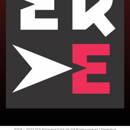
2009 - 2022 © El Regional Este de G4 Producciones | Derechos