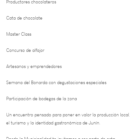
Cata de chocolate
Master Class
Concurso de alfajor
Artesanos y emprendedores
Semana del Bonarda con degustaciones especiales
Participación de bodegas de la zona
Un encuentro pensado para poner en valor la producción local,
el turismo y la identidad gastronómica de Junín.
Desde la Municipalidad te invitamos a ser parte de esta
experiencia única donde el chocolate y el vino se encuentran en