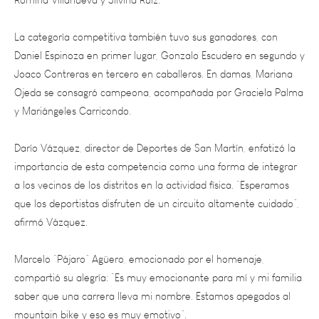
La categoría competitiva también tuvo sus ganadores, con
Daniel Espinoza en primer lugar, Gonzalo Escudero en segundo y
Joaco Contreras en tercero en caballeros. En damas, Mariana
Ojeda se consagró campeona, acompañada por Graciela Palma
y Mariángeles Carricondo.
Darío Vázquez, director de Deportes de San Martín, enfatizó la
importancia de esta competencia como una forma de integrar
a los vecinos de los distritos en la actividad física. “Esperamos
que los deportistas disfruten de un circuito altamente cuidado”,
afirmó Vázquez.
Marcelo “Pájaro” Agüero, emocionado por el homenaje,
compartió su alegría: “Es muy emocionante para mí y mi familia
saber que una carrera lleva mi nombre. Estamos apegados al
mountain bike y eso es muy emotivo”.