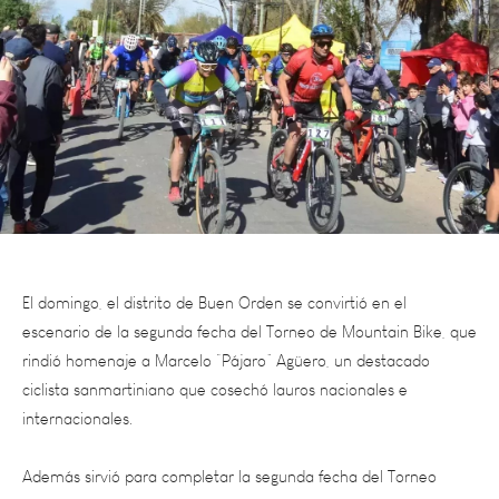
El domingo, el distrito de Buen Orden se convirtió en el
escenario de la segunda fecha del Torneo de Mountain Bike, que
rindió homenaje a Marcelo “Pájaro” Agüero, un destacado
ciclista sanmartiniano que cosechó lauros nacionales e
internacionales.
Además sirvió para completar la segunda fecha del Torneo
Regional. Centenares de corredores se inscribieron para
participar en un evento
que prometía emoción y desafío en los