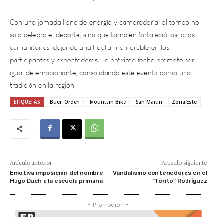
Con una jornada llena de energía y camaradería, el torneo no
solo celebró el deporte, sino que también fortaleció los lazos
comunitarios, dejando una huella memorable en los
participantes y espectadores. La próxima fecha promete ser
igual de emocionante, consolidando este evento como una
tradición en la región.
ETIQUETAS
Buen Orden
Mountain Bike
San Martín
Zona Este
Artículo anterior
Artículo siguiente
Emotiva imposición del nombre
Vandalismo contenedores en el
Hugo Duch a la escuela primaria
“Torito” Rodríguez
- Promoción -