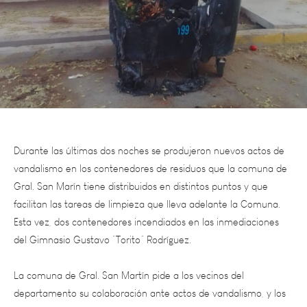
Durante las últimas dos noches se produjeron nuevos actos de
vandalismo en los contenedores de residuos que la comuna de
Gral. San Marín tiene distribuidos en distintos puntos y que
facilitan las tareas de limpieza que lleva adelante la Comuna.
Esta vez, dos contenedores incendiados en las inmediaciones
del Gimnasio Gustavo “Torito” Rodríguez.
La comuna de Gral. San Martín pide a los vecinos del
departamento su colaboración ante
actos de vandalismo, y los
invita a denunciar al 911 cualquier hecho que dañe o afecte el
espacio público y sus servicios.