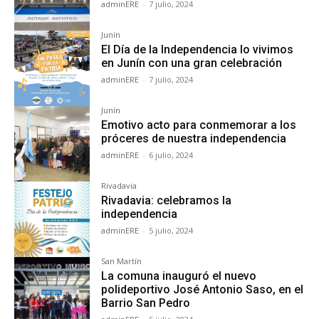
adminERE
-
7 julio, 2024
Junín
El Día de la Independencia lo vivimos
en Junín con una gran celebración
adminERE
-
7 julio, 2024
Junín
Emotivo acto para conmemorar a los
próceres de nuestra independencia
adminERE
-
6 julio, 2024
Rivadavia
Rivadavia: celebramos la
independencia
adminERE
-
5 julio, 2024
San Martín
La comuna inauguró el nuevo
polideportivo José Antonio Saso, en el
Barrio San Pedro