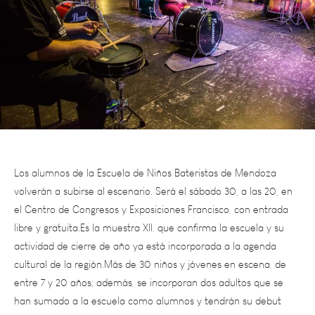
Los alumnos de la Escuela de Niños Bateristas de Mendoza
volverán a subirse al escenario. Será el sábado 30, a las 20, en
el Centro de Congresos y Exposiciones Francisco, con entrada
libre y gratuita.Es la muestra XII, que confirma la escuela y su
actividad de cierre de año ya está incorporada a la agenda
cultural de la región.Más de 30 niños y jóvenes en escena, de
entre 7 y 20 años; además, se incorporan dos adultos que se
han sumado a la escuela como alumnos y tendrán su debut
frente al público. Marcelo Fortunato, mentor, profesor y quien
dirige los destinos de este fenómeno cultural, subraya que “esto