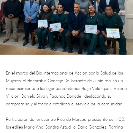
En el marco del Día Internacional de Acción por la Salud de las
Mujeres, el Honorable Concejo Deliberante de Junín realizó un
reconocimiento a los agentes sanitarios Hugo Velázquez, Valeria
Villalón, Daniela Silva y Facundo Donadel, destacando su
compromiso y el trabajo cotidiano al servicio de la comunidad
Participaron del encuentro Ricardo Morcos, presidente del HCD;
los ediles Mario Ana, Sandra Astudillo, Darío González, Romina
Maravilla, Adriana Montivero, Alberto De Blasis, Emiliano Vargas,
Mauricio Alonso y Carolina Parodi; junto a Maximiliano Redondo,