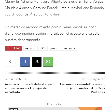
coordinador del Área Sanitaria Junín.
Un merecido reconocimiento para quienes, desde su labor
diaria, acompañan, cuidan y fortalecen el acceso a la salud en
nuestro departamento
ETIQUETAS
agentes
HCD
junin
sanitarios
Artículo anterior
Artículo siguiente
Avanza la doble vía del este: ya
La comuna remodeló a nuevo,
comenzaron los trabajos de
el jardín maternal de Tres
asfaltado
Porteñas
- Promoción -