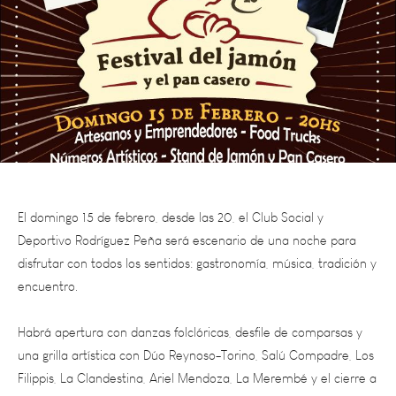
El domingo 15 de febrero, desde las 20, el Club Social y
Deportivo Rodríguez Peña será escenario de una noche para
disfrutar con todos los sentidos: gastronomía, música, tradición y
encuentro.
Habrá apertura con danzas folclóricas, desfile de comparsas y
una grilla artística con Dúo Reynoso-Torino, Salú Compadre, Los
Filippis, La Clandestina, Ariel Mendoza, La Merembé y el cierre a
puro ritmo con El Dipy.