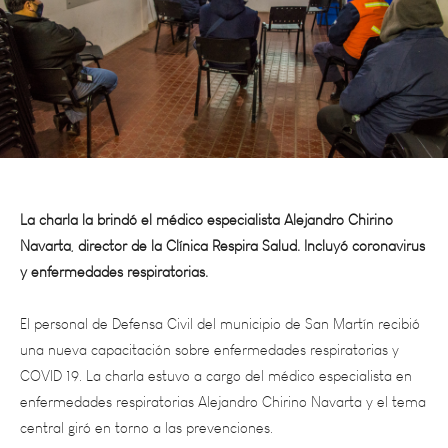
La charla la brindó el médico especialista Alejandro Chirino
Navarta, director de la Clínica Respira Salud. Incluyó coronavirus
y enfermedades respiratorias.
El personal de Defensa Civil del municipio de San Martín recibió
una nueva capacitación sobre enfermedades respiratorias y
COVID 19. La charla estuvo a cargo del médico especialista en
enfermedades respiratorias Alejandro Chirino Navarta y el tema
central giró en torno a las prevenciones.
“Estamos realizando controles a más de 200 camioneros por