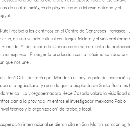
gypti.
Rufeil recibió a los científicos en el Centro de Congresos Francisco, j
ierno, en una velada cultural con tango, folclore y el vino emblema 
l Bonarda. Al destacar a la Ciencia como herramienta de protecció
comunal expresó: “Proteger la producción con la máxima sanidad posi
n que nos une”.
amen, José Orts, destacó que “Mendoza es hoy un polo de innovación 
cada a la agricultura” y recordó que la bioplanta de Santa Rosa “es 
américa”. La vicegobernadora Hebe Casado valoró la visibilidad 
ntros dan a la provincia, mientras el investigador mexicano Pablo
nivel técnico y la organización” del trabajo local.
 cooperación internacional se dieron cita en San Martín, corazón agrí
 el conocimiento también se compartió entre brindis de Bonarda,
del departamento.