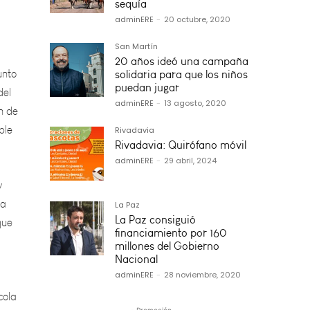
sequía
adminERE
-
20 octubre, 2020
unto
del
San Martín
n de
20 años ideó una campaña
solidaria para que los niños
ble
puedan jugar
adminERE
-
13 agosto, 2020
Rivadavia
y
Rivadavia: Quirófano móvil
la
adminERE
-
29 abril, 2024
que
La Paz
La Paz consiguió
financiamiento por 160
millones del Gobierno
cola
Nacional
adminERE
-
28 noviembre, 2020