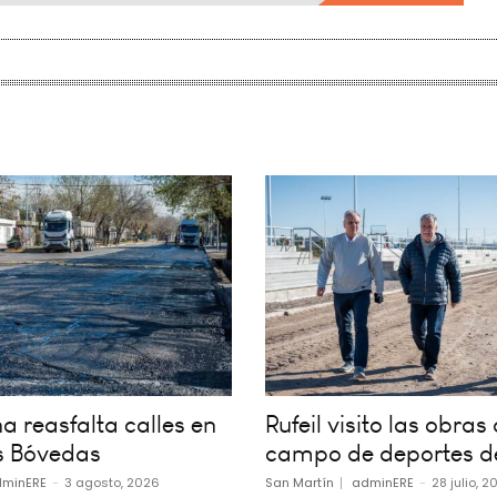
 reasfalta calles en
Rufeil visito las obras 
s Bóvedas
campo de deportes d
minERE
-
3 agosto, 2026
San Martín
adminERE
-
28 julio, 2