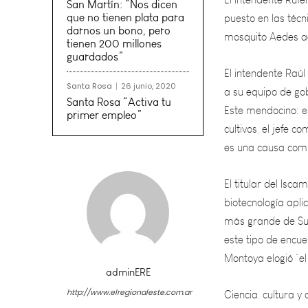
mosquito Aedes ae
San Martín: “Nos dicen
que no tienen plata para
El intendente Raúl 
darnos un bono, pero
a su equipo de gob
tienen 200 millones
guardados”
Este mendocino: e
cultivos, el jefe 
Santa Rosa
26 junio, 2020
es una causa comú
Santa Rosa “Activa tu
primer empleo”
El titular del Isc
biotecnología apli
más grande de Sud
este tipo de encue
Montoya elogió “el 
Ciencia, cultura y
de Mendoza, donde
adminERE
varietal insignia 
http://www.elregionaleste.com.ar