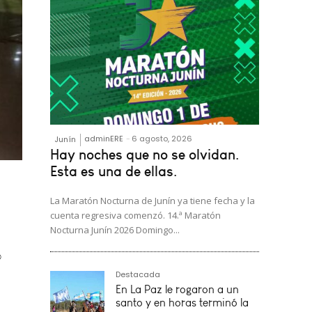
adminERE
-
6 agosto, 2026
Junín
Hay noches que no se olvidan.
Esta es una de ellas.
La Maratón Nocturna de Junín ya tiene fecha y la
o
cuenta regresiva comenzó. 14.ª Maratón
Nocturna Junín 2026 Domingo...
Destacada
En La Paz le rogaron a un
santo y en horas terminó la