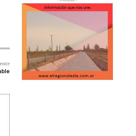
- Promoción -
iente
able