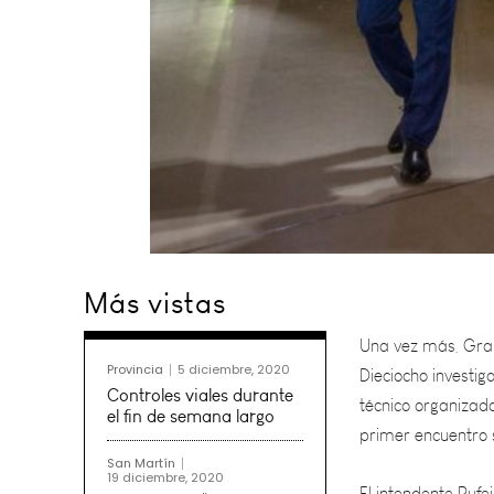
Una vez más, Gral.
Más vistas
Dieciocho investi
técnico organizado
primer encuentro s
Provincia
5 diciembre, 2020
Controles viales durante
El intendente Rufei
el fin de semana largo
puesto en las técn
San Martín
19 diciembre, 2020