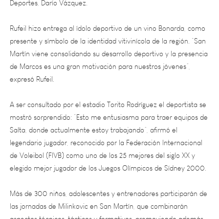
Rufeil hizo entrega al ídolo deportivo de un vino Bonarda, como
presente y símbolo de la identidad vitivinícola de la región. “San
Martín viene consolidando su desarrollo deportivo y la presencia
de Marcos es una gran motivación para nuestros jóvenes”,
expresó Rufeil.
A ser consultado por el estadio Torito Rodríguez el deportista se
mostró sorprendido: “Esto me entusiasma para traer equipos de
Salta, donde actualmente estoy trabajando”, afirmó el
legendario jugador, reconocido por la Federación Internacional
de Voleibol (FIVB) como uno de los 25 mejores del siglo XX y
elegido mejor jugador de los Juegos Olímpicos de Sídney 2000.
Más de 300 niños, adolescentes y entrenadores participarán de
las jornadas de Milinkovic en San Martín, que combinarán
aspectos técnicos, tácticos y formativos, promoviendo además
valores como el trabajo en equipo, la disciplina y la superación