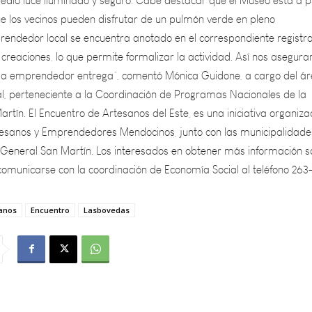
endedor local se encuentra anotado en el correspondiente registr
 creaciones, lo que permite formalizar la actividad. Así nos asegur
da emprendedor entrega”, comentó Mónica Guidone, a cargo del á
l, perteneciente a la Coordinación de Programas Nacionales de la
tín. El Encuentro de Artesanos del Este, es una iniciativa organiz
tesanos y Emprendedores Mendocinos, junto con las municipalidade
y General San Martín. Los interesados en obtener más información 
comunicarse con la coordinación de Economía Social al teléfono 263
anos
Encuentro
Lasbovedas