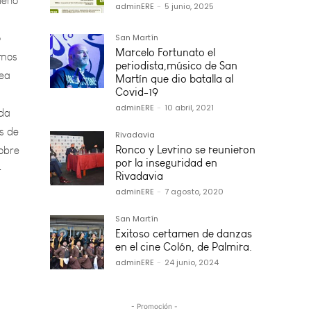
o
amos
adminERE
-
5 junio, 2025
rea
San Martín
Marcelo Fortunato el
ada
periodista,músico de San
Martín que dio batalla al
s de
Covid-19
sobre
adminERE
-
10 abril, 2021
-
Rivadavia
Ronco y Levrino se reunieron
por la inseguridad en
Rivadavia
adminERE
-
7 agosto, 2020
San Martín
Exitoso certamen de danzas
en el cine Colón, de Palmira.
adminERE
-
24 junio, 2024
- Promoción -