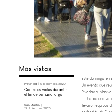
Este domingo, en e
Más vistas
Un evento que reu
Rivadavia. Masivam
noche, de una var
Provincia
5 diciembre, 2020
llevaron equipos
Controles viales durante
en food truck. El 
el fin de semana largo
todos los días y q
San Martín
19 diciembre, 2020