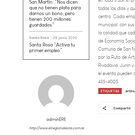
centro.“Cada empr
San Martín: “Nos dicen
municipal, con sus
que no tienen plata para
la calidad que ca
darnos un bono, pero
tienen 200 millones
de Economía Socia
guardados”
Comuna de San Mar
por la Ruta de Ar
Santa Rosa
26 junio, 2020
Rivadavia, Junín 
Santa Rosa “Activa tu
primer empleo”
el evento pueden 
435-4005
ETIQUETAS
artes
Compartir
adminERE
http://www.elregionaleste.com.ar