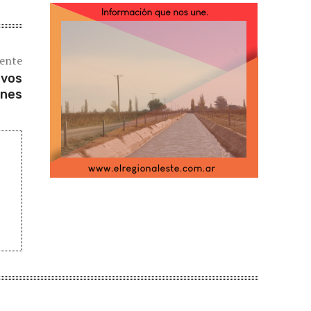
iente
ivos
enes