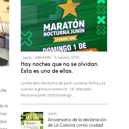
adminERE
-
6 agosto, 2026
Junín
Hay noches que no se olvidan.
ste.
Esta es una de ellas.
La Maratón Nocturna de Junín ya tiene fecha y la
da la
cuenta regresiva comenzó. 14.ª Maratón
inos
Nocturna Junín 2026 Domingo...
adas
leno
Junín
Aniversario de la declaración
de La Colonia como ciudad