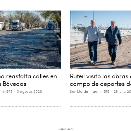
 reasfalta calles en
Rufeil visito las obras 
s Bóvedas
campo de deportes d
minERE
-
3 agosto, 2026
San Martín
adminERE
-
28 julio, 2
- Publicidad -