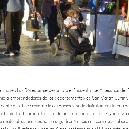
l museo Las Bóvedas, se desarrolló el Encuentro de Artesanos del E
nió a emprendedores de los departamentos de San Martín, Junín y
ente el público recorrió los espacios y pudo disfrutar, hasta entra
iada oferta de productos creado por artesanos locales. Algunos vec
 de mate, otros acompañaron a gastronómicos con comidas elabor
predio luce iluminado y seguro. Cabe destacar que el Museo está a p
ue los vecinos pueden disfrutar de un pulmón verde en pleno