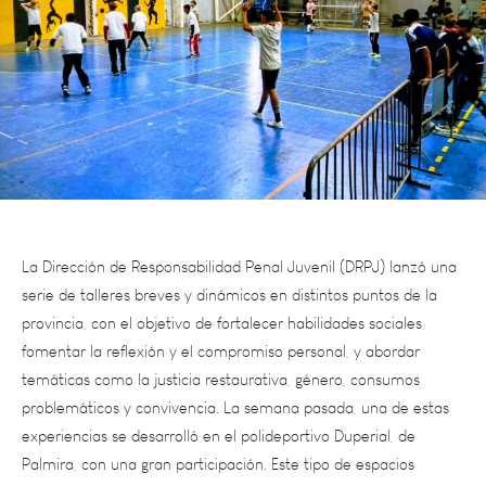
La Dirección de Responsabilidad Penal Juvenil (DRPJ) lanzó una
serie de talleres breves y dinámicos en distintos puntos de la
provincia, con el objetivo de fortalecer habilidades sociales,
fomentar la reflexión y el compromiso personal, y abordar
temáticas como la justicia restaurativa, género, consumos
problemáticos y convivencia. La semana pasada, una de estas
experiencias se desarrolló en el polideportivo Duperial, de
Palmira, con una gran participación. Este tipo de espacios
buscan generar escucha activa, aprendizaje y nuevas
oportunidades para jóvenes en conflicto con la ley, apostando a