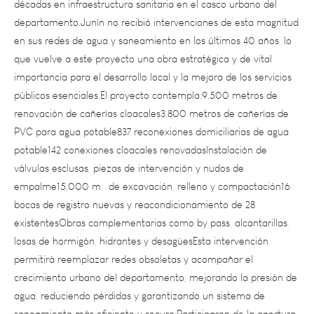
en sus redes de agua y saneamiento en los últimos 40 años, lo
que vuelve a este proyecto una obra estratégica y de vital
importancia para el desarrollo local y la mejora de los servicios
públicos esenciales.El proyecto contempla:9.500 metros de
renovación de cañerías cloacales3.800 metros de cañerías de
PVC para agua potable837 reconexiones domiciliarias de agua
potable142 conexiones cloacales renovadasInstalación de
válvulas esclusas, piezas de intervención y nudos de
empalme15.000 m³ de excavación, relleno y compactación16
bocas de registro nuevas y reacondicionamiento de 28
existentesObras complementarias como by pass, alcantarillas,
losas de hormigón, hidrantes y desagüesEsta intervención
permitirá reemplazar redes obsoletas y acompañar el
crecimiento urbano del departamento, mejorando la presión de
agua, reduciendo pérdidas y garantizando un sistema de
saneamiento más eficiente y seguro.Participaron de la apertura
de sobres Mario Abed, intendente de Junín; David Sáez, senador