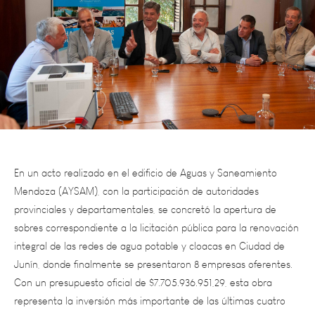
En un acto realizado en el edificio de Aguas y Saneamiento
Mendoza (AYSAM), con la participación de autoridades
provinciales y departamentales, se concretó la apertura de
sobres correspondiente a la licitación pública para la renovación
integral de las redes de agua potable y cloacas en Ciudad de
Junín, donde finalmente se presentaron 8 empresas oferentes.
Con un presupuesto oficial de $7.705.936.951,29, esta obra
representa la inversión más importante de las últimas cuatro
décadas en infraestructura sanitaria en el casco urbano del
departamento.Junín no recibió intervenciones de esta magnitud