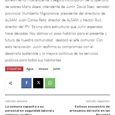
provincial; Humberto Mignorance, presidente del directorio de
AySAM; Juan Carlos Reta, director de AySAM; y Héctor Ruiz,
director del IPV.“Es una obra estructural que Junín esperaba
hace décadas. Hoy damos un paso histórico para el presente y
futuro de nuestra comunidad”, destacó el jefe comunal. Con
esta renovación, Junín reafirma su compromiso con el
desarrollo sostenible y la mejora continua de los servicios
públicos para todos sus habitantes.
ETIQUETAS
Agua
cloacas
Junín
Artículo anterior
Artículo siguiente
La comuna capacita a su
Exitoso encuentro de
personal en seguridad laboral y
artesanos del este en las
primeros auxilios
Bovedad