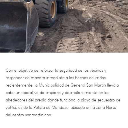
Con el objetivo de reforzar la seguridad de los vecinos y
responder de manera inmediata a los hechos ocurridos
recientemente, la Municipalidad de General San Martín llevó a
cabo un operativo de limpieza y desmalezamiento en los
alrededores del predio donde funciona la playa de secuestro de
vehículos de la Policía de Mendoza, ubicado en la zona Norte
del centro sanmartiniano.
Esta acción, impulsada por la dirección de Servicios, Parque y
Mantenimiento de la comuna, se desarrolló luego de los