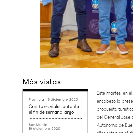
Este martes, en e
Más vistas
encabezó la prese
propuesta turístico
del General José d
Provincia
5 diciembre, 2020
Autónoma de Buenos
Controles viales durante
ellos están en el
el fin de semana largo
San Martín
19 diciembre, 2020