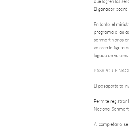
En tanto, el minis
programa a las act
sanmartinianos en
valoren la figura 
legado de valores”
PASAPORTE NAC
El pasaporte te inv
Permite registrar l
Nacional Sanmarti
Al completarlo, s
alguna de las otras