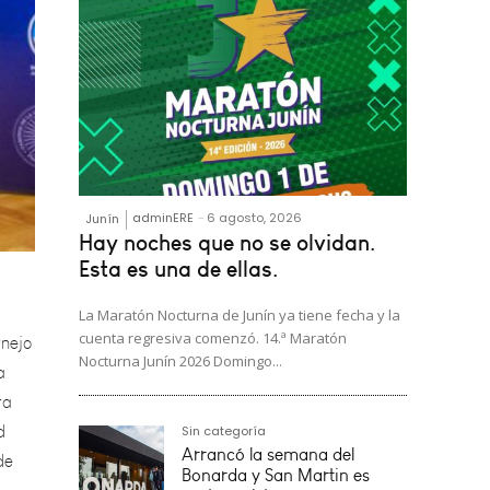
adminERE
-
6 agosto, 2026
Junín
Hay noches que no se olvidan.
rnejo
Esta es una de ellas.
a
La Maratón Nocturna de Junín ya tiene fecha y la
ra
cuenta regresiva comenzó. 14.ª Maratón
d
Nocturna Junín 2026 Domingo...
de
Sin categoría
Arrancó la semana del
Bonarda y San Martin es