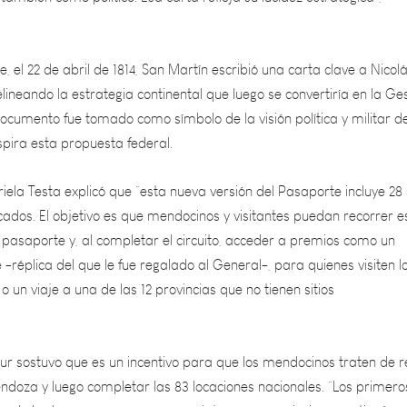
 el 22 de abril de 1814, San Martín escribió una carta clave a Nicol
ineando la estrategia continental que luego se convertiría en la Ge
ocumento fue tomado como símbolo de la visión política y militar de
spira esta propuesta federal.
iela Testa explicó que “esta nueva versión del Pasaporte incluye 28 s
ficados. El objetivo es que mendocinos y visitantes puedan recorrer e
u pasaporte y, al completar el circuito, acceder a premios como un
réplica del que le fue regalado al General-, para quienes visiten l
o un viaje a una de las 12 provincias que no tienen sitios
tur sostuvo que es un incentivo para que los mendocinos traten de r
endoza y luego completar las 83 locaciones nacionales. “Los primero
los de los lugares van a ganar un viaje a una provincia argentina”, se
ptar por uno de los destinos que no están incluidos en el pasaport