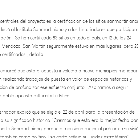
entrales del proyecto es la certificación de los sitios sanmartinianos
ió al Instituto Sanmartiniano y a los historiadores que participar
ación. “Se han certificado 83 sitios en todo el país, en 12 de las 24
 en Mendoza. San Martín seguramente estuvo en más lugares, pero 2
certificados”, detalló.
emarcó que esta propuesta involucra a nueve municipios mendocin
 realizando trabajos de puesta en valor de espacios históricos y
ción de profundizar ese esfuerzo conjunto: “Aspiramos a seguir
doble apuesta cultural y turística”.
ernador explicó que se eligió el 22 de abril para la presentación del
 su significado histórico. “Creímos que esta era la mejor fecha pa
porte Sanmartiniano, porque dimensiona mejor al prócer en su visi
también como político. Esa carta refleja su lucidez estratégica”,