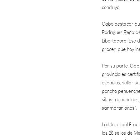
Cabe destacar que,
Rodríguez Peña del
Libertadora. Ese d
prócer, que hoy in
Por su parte, Gabr
provinciales certi
espacios, sellar s
poncho pehuenche -
sitios mendocinos, 
sanmartinianos”.
La titular del Eme
los 28 sellos de M
que logren los sel
El ganador podrá o