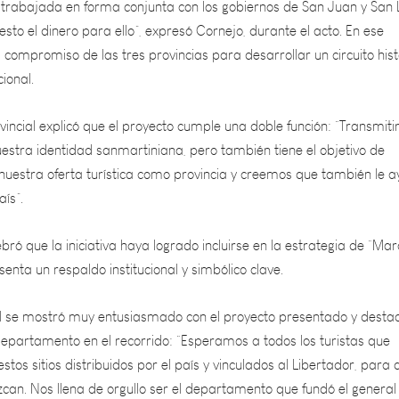
l compromiso de las tres provincias para desarrollar un circuito hist
ional.
incial explicó que el proyecto cumple una doble función: “Transmiti
uestra identidad sanmartiniana, pero también tiene el objetivo de
uestra oferta turística como provincia y creemos que también le 
aís”.
bró que la iniciativa haya logrado incluirse en la estrategia de “Ma
senta un respaldo institucional y simbólico clave.
eil se mostró muy entusiasmado con el proyecto presentado y destac
departamento en el recorrido: “Esperamos a todos los turistas que
stos sitios distribuidos por el país y vinculados al Libertador, para 
can. Nos llena de orgullo ser el departamento que fundó el general