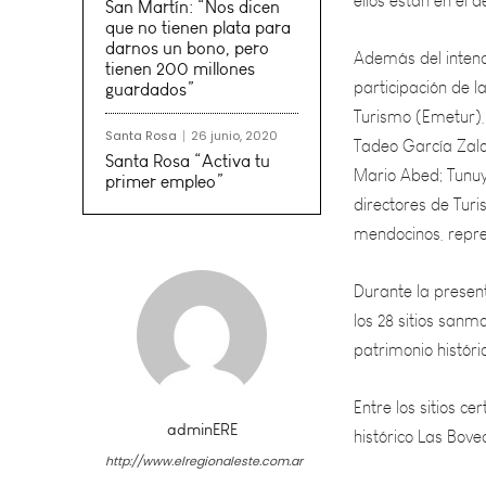
Además del intende
San Martín: “Nos dicen
participación de 
que no tienen plata para
Turismo (Emetur), 
darnos un bono, pero
Tadeo García Zala
tienen 200 millones
guardados”
Mario Abed; Tunuy
directores de Turi
Santa Rosa
26 junio, 2020
mendocinos, repre
Santa Rosa “Activa tu
primer empleo”
Durante la present
los 28 sitios sanm
patrimonio históric
Entre los sitios c
histórico Las Bove
“Esta iniciativa f
adminERE
quienes hemos pues
http://www.elregionaleste.com.ar