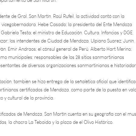
nte de Gral. San Martín, Raúl Rufeil, la actividad contó con la
la vicegobernadora, Hebe Casado; la presidenta del Ente Mendoza
Gabriela Testa; el ministro de Educación, Cultura, Infancias y DGE,
zar; los intendentes de Ciudad de Mendoza, Ulpiano Suarez; Junín,
án, Emir Andraos; el cónsul general de Perú, Alberto Hart Merino;
smo municipales; responsables de los 28 sitios sanmartinianos
sentantes de diversas organizaciones sanmartinianas e historiador
ación, también se hizo entrega de la señalética oficial que identific
artinianos certificados de Mendoza, como parte de la puesta en valo
o y cultural de la provincia.
ertificados de Mendoza, San Martín cuenta en su geografía con el mu
das, la chacra La Tebaida y la plaza de el Olivo Histórico.
ue trabajada en forma conjunta con los gobiernos de San Juan y San L
to el dinero para ello”, expresó Cornejo, durante el acto. En ese