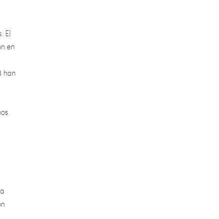
. El
on en
8 han
os,
ra
ón