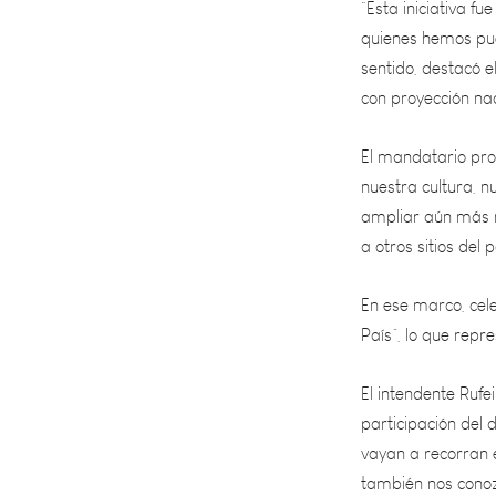
sentido, destacó e
con proyección nac
El mandatario prov
nuestra cultura, n
ampliar aún más n
a otros sitios del p
En ese marco, cele
País”, lo que repre
El intendente Ruf
participación del 
vayan a recorran e
también nos conoz
Martín”.