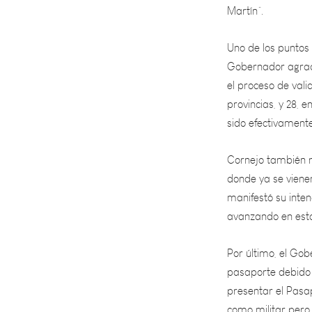
Uno de los puntos c
Gobernador agradec
el proceso de valid
provincias, y 28,
sido efectivamente 
Cornejo también r
donde ya se vienen
manifestó su inten
avanzando en esta 
Por último, el Gob
pasaporte debido a
presentar el Pasa
como militar pero 
concluyó.