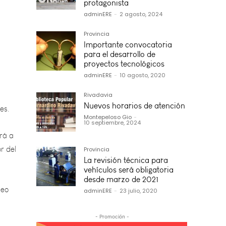
protagonista
adminERE
-
2 agosto, 2024
Provincia
Importante convocatoria
para el desarrollo de
proyectos tecnológicos
es.
adminERE
-
10 agosto, 2020
Rivadavia
ará a
Nuevos horarios de atención
r del
Montepeloso Gio
-
10 septiembre, 2024
Provincia
seo
La revisión técnica para
vehículos será obligatoria
desde marzo de 2021
adminERE
-
23 julio, 2020
uis,
- Promoción -