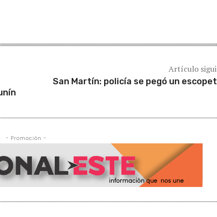
Artículo sigu
San Martín: policía se pegó un escope
unín
- Promoción -