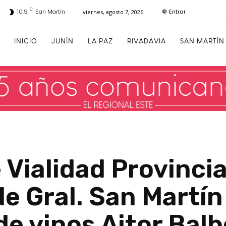
C
Entrar
10.9
San Martín
viernes, agosto 7, 2026
INICIO
JUNÍN
LA PAZ
RIVADAVIA
SAN MARTÍN
Vialidad Provincial
e Gral. San Martín
e vinos Aitor Balb