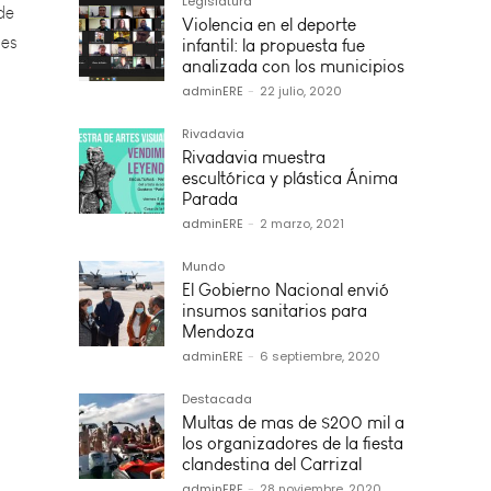
les
Legislatura
Violencia en el deporte
infantil: la propuesta fue
analizada con los municipios
adminERE
-
22 julio, 2020
Rivadavia
Rivadavia muestra
escultórica y plástica Ánima
Parada
adminERE
-
2 marzo, 2021
Mundo
El Gobierno Nacional envió
insumos sanitarios para
Mendoza
adminERE
-
6 septiembre, 2020
Destacada
Multas de mas de $200 mil a
los organizadores de la fiesta
clandestina del Carrizal
adminERE
-
28 noviembre, 2020