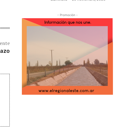
- Promoción -
iente
tazo