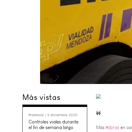
Más vistas
Más
#obras
en cam
Vialidad Provincia
Provincia
5 diciembre, 2020
Controles viales durante
el fin de semana largo