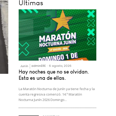
Últimas
adminERE
-
6 agosto, 2026
Junín
Hay noches que no se olvidan.
Esta es una de ellas.
La Maratón Nocturna de Junín ya tiene fecha y la
cuenta regresiva comenzó. 14.ª Maratón
Nocturna Junín 2026 Domingo...
de