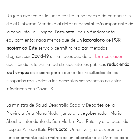
Un gran avance en la lucha contra la pandemia de coronavirus
dio el Gobierno Mendoza al dotar al hospital más importante de
la zona Este -el Hospital
Perrupato
– de un fundamental
equipamiento: nada menos que de un
laboratorio
de
PCR
isotérmico
. Este servicio permitirá realizar métodos
diagnósticos
Covid-19
sin la necesidad de un
termociclador
,
además de reforzar la red de laboratorios públicas
reduciendo
los tiempos
de espera para obtener los resultados de los
hisopados realizados a los pacientes sospechosos de estar
infectados con Covid-19.
La ministra de Salud, Desarrollo Social y Deportes de la
Provincia, Ana María Nadal, junto al vicegobernador, Mario
Abed, el intendente de San Martín, Raúl Rufeil, y el director del
hospital Alfredo Ítalo
Perrupato
, Omar Dengra, pusieron en
funcionamiento este miércoles un laboratorio isotérmico para
diagnosticar coronavirus.