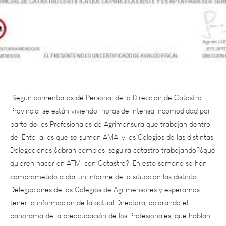
Según comentarios de Personal de la Dirección de Catastro
Provincia, se están viviendo horas de intensa incomodidad por
parte de los Profesionales de Agrimensura que trabajan dentro
del Ente, a los que se suman AMA, y los Colegios de las distintas
Delegaciones ¿abran cambios, seguirá catastro trabajando?¿qué
quieren hacer en ATM, con Catastro?. En esta semana se han
comprometido a dar un informe de la situación las distinta
Delegaciones de los Colegios de Agrimensores y esperamos
tener la información de la actual Directora, aclarando el
panorama de la preocupación de los Profesionales, que hablan
de una reunión virtual con las autoridades y se menciona una
movilización frente al edificio de ATM y esplanada de Casa de