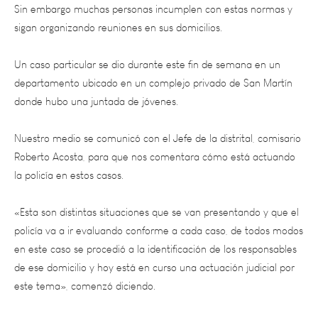
sigan organizando reuniones en sus domicilios.
Un caso particular se dio durante este fin de semana en un
departamento ubicado en un complejo privado de San Martín
donde hubo una juntada de jóvenes.
Nuestro medio se comunicó con el Jefe de la distrital, comisario
Roberto Acosta, para que nos comentara cómo está actuando
la policía en estos casos.
«Esta son distintas situaciones que se van presentando y que el
policía va a ir evaluando conforme a cada caso, de todos modos
en este caso se procedió a la identificación de los responsables
de ese domicilio y hoy está en curso una actuación judicial por
este tema», comenzó diciendo.
«Está bien que la gente denuncie este tipo de eventos o de
hechos de los cuales ellos estén suponiendo que una situación