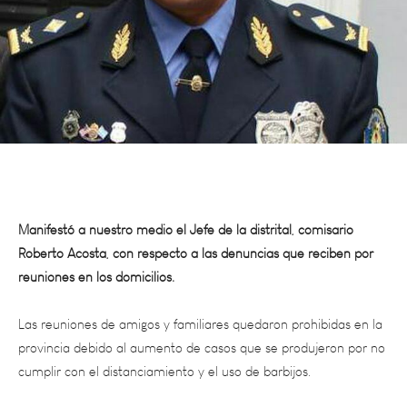
Manifestó a nuestro medio el Jefe de la distrital, comisario
Roberto Acosta, con respecto a las denuncias que reciben por
reuniones en los domicilios.
Las reuniones de amigos y familiares quedaron prohibidas en la
provincia debido al aumento de casos que se produjeron por no
cumplir con el distanciamiento y el uso de barbijos.
Sin embargo muchas personas incumplen con estas normas y