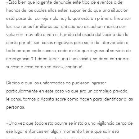
está pasando, por ejemplo hoy lo que está en primera línea son
las reuniones familiares por ahí cuando escuchan música con
volumen muy alto o ven el humito del asado del vecino dan la
alerta por ahí son casos negativos pero se le da intervención a
todo porque cada suceso, cada alerta que ingresa al servicio de
emergencia 911 debe tener una finalización, se debe cerrar ese
suceso o caso como se dice», continuó.
Debido a que los uniformados no pudieron ingresar
particularmente en este caso ya que era un complejo privado,
le consultamos a Acosta sobre cómo hacen para identificar a las
personas.
«Una vez que todo esto ocurre se instala una vigilancia cerca de
ese lugar entonces en algún momento tiene que salir esa
persona pero siempre lo hemos dicho hay cosas más
importante que estar encausando la conducta humana y