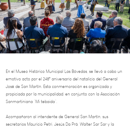
En el Museo Histórico Municipal Las Bóvedas, se llevó a cabo un
emotivo acto por el 248° aniversario del natalicio del General
José de San Martín. Esta conmemoración es organizada y
propiciada por la municipalidad, en conjunto con la Asociación
Sanmartiniana “Mi tebaida”.
Acompañaron al intendente de General San Martín, sus
secretarios Mauricio Petri, Jesús Da Prá, Walter Sar Sar y la
Reina Departamental de la Vendimia Valentina Rosalez, el
presidente de la Asociación Cultural Sanmartiniana Mi Tebaida