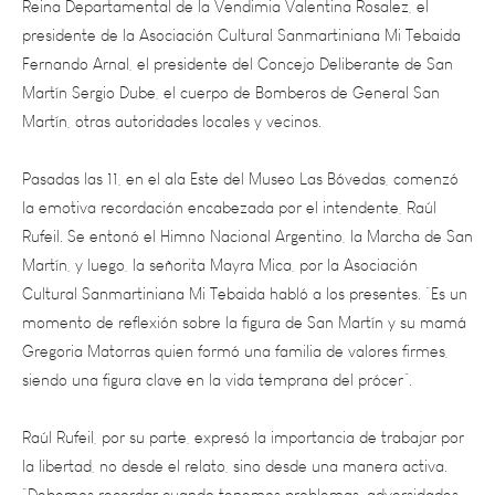
Fernando Arnal, el presidente del Concejo Deliberante de San
Martín Sergio Dube, el cuerpo de Bomberos de General San
Martín, otras autoridades locales y vecinos.
Pasadas las 11, en el ala Este del Museo Las Bóvedas, comenzó
la emotiva recordación encabezada por el intendente, Raúl
Rufeil. Se entonó el Himno Nacional Argentino, la Marcha de San
Martín, y luego, la señorita Mayra Mica, por la Asociación
Cultural Sanmartiniana Mi Tebaida habló a los presentes. “Es un
momento de reflexión sobre la figura de San Martín y su mamá
Gregoria Matorras quien formó una familia de valores firmes,
siendo una figura clave en la vida temprana del prócer”.
Raúl Rufeil, por su parte, expresó la importancia de trabajar por
la libertad, no desde el relato, sino desde una manera activa.
“Debemos recordar cuando tenemos problemas, adversidades,
el valor de este héroe como el General San Martín. Somos