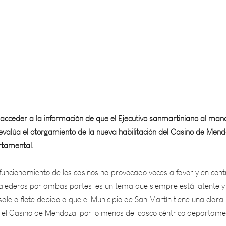
acceder a la información de que el Ejecutivo sanmartiniano al man
l evalúa el otorgamiento de la nueva habilitación del Casino de Men
rtamental.
funcionamiento de los casinos ha provocado voces a favor y en cont
lederos por ambas partes, es un tema que siempre está latente y
ale a flote debido a que el Municipio de San Martín tiene una clara
r el Casino de Mendoza, por lo menos del casco céntrico departame
conllevaría a la pérdida de muchas fuentes laborales y no es lo que