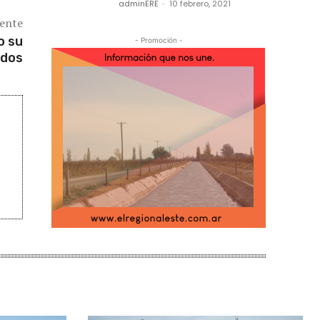
adminERE
-
10 febrero, 2021
iente
o su
- Promoción -
ados