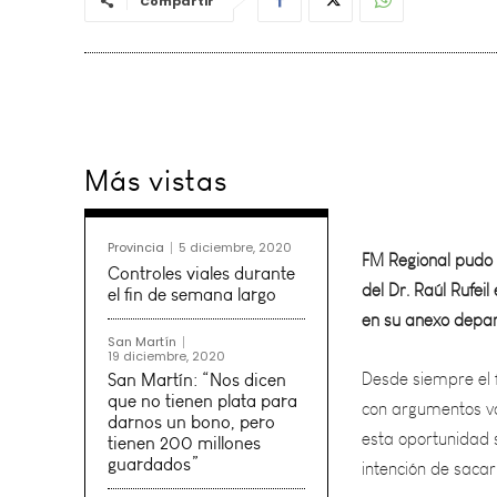
Compartir
Más vistas
FM Regional pudo 
del Dr. Raúl Rufei
en su anexo depa
Provincia
5 diciembre, 2020
Controles viales durante
el fin de semana largo
Desde siempre el 
con argumentos va
San Martín
19 diciembre, 2020
esta oportunidad s
San Martín: “Nos dicen
intención de saca
que no tienen plata para
darnos un bono, pero
tienen 200 millones
Esto por supuesto 
guardados”