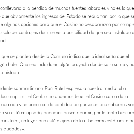
que obviamente los ingresos del Estado se reducirían, por lo que s
lle algunas opciones para que el Casino no desaparezca por compl
 sólo del centro, es decir se ve la posibilidad de que sea instalado e
dad.
o que se plantea desde la Comuna indica que lo ideal sería que el
gún hotel. Que sea incluido en algún proyecto donde se lo sume y n
a aislada.
endente sanmartiniano, Raúl Rufeil expresó a nuestro medio: «La
s descomprimir el Centro, no podemos tener el Casino cerca de la
rmercado y un banco con la cantidad de personas que sabemos va
entro ya está colapsado, debemos descomprimir, por lo tanto busca
 instalar, un lugar que esté alejado de la urbe como están instala
as ciudades».
la continuidad de la habilitación de los Casinos se prorrogó hasta