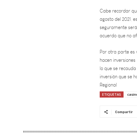
agosto del 2021, e
seguramente será 
acuerdo que no af
Por otra parte es
hacen inversiones
lo que se recauda 
inversión que se 
Regional
ETIQUETAS
casin
Compartir