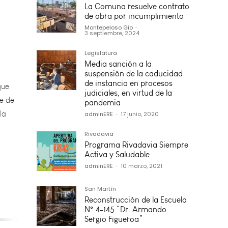
La Comuna resuelve contrato
de obra por incumplimiento
Montepeloso Gio
-
3 septiembre, 2024
que
Legislatura
je de
Media sanción a la
suspensión de la caducidad
la
de instancia en procesos
judiciales, en virtud de la
pandemia
adminERE
-
17 junio, 2020
Rivadavia
Programa Rivadavia Siempre
Activa y Saludable
adminERE
-
10 marzo, 2021
San Martín
Reconstrucción de la Escuela
N° 4-145 “Dr. Armando
Sergio Figueroa”