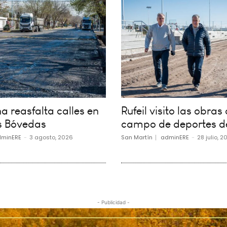
 reasfalta calles en
Rufeil visito las obras 
s Bóvedas
campo de deportes d
minERE
-
3 agosto, 2026
San Martín
adminERE
-
28 julio, 2
- Publicidad -