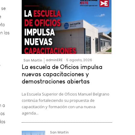
e
eto
n las
o
adminERE
-
5 agosto, 2026
San Martín
La escuela de Oficios impulsa
nuevas capacitaciones y
demostraciones abiertas
n a
mos
La Escuela Superior de Oficios Manuel Belgrano
dos
continúa fortaleciendo su propuesta de
capacitación y formación con una nueva
agenda...
San Martín