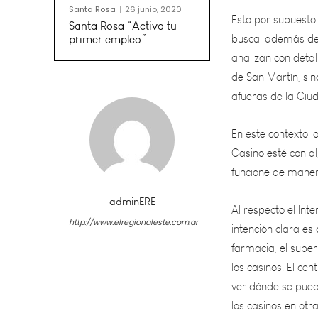
busca, además de 
analizan con deta
Santa Rosa
26 junio, 2020
Santa Rosa “Activa tu
de San Martín, sino
primer empleo”
afueras de la Ciu
En este contexto l
Casino esté con al
funcione de maner
Al respecto el Int
intención clara e
farmacia, el supe
adminERE
los casinos. El c
http://www.elregionaleste.com.ar
ver dónde se puede
los casinos en otr
Cabe recordar que 