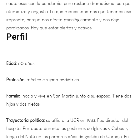
atemoriza y angustia. Lo que menos tenemos que tener es esa
impronta, porque nos afecta psicológicamente y nos deja
paralizados. Hay que estar alertas y activos.
Perfil
Edad:
60 años
Profesión:
médico cirujano pediátrico.
Familia:
nació y vive en San Martín junto a su esposa. Tiene dos
hijos y dos nietas.
Trayectoria política:
se afilió a la UCR en 1983. Fue director del
hospital Perrupato durante las gestiones de Iglesias y Cobos, y
luego del Notti en los primeros años de gestión de Cornejo. En
2017 fue electo concejal de San Martín y en 2019 ganó la