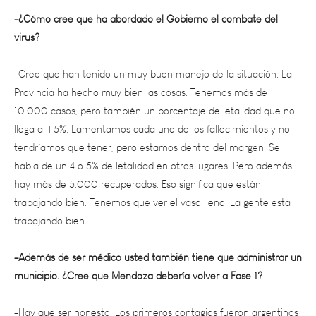
virus?
-Creo que han tenido un muy buen manejo de la situación. La
Provincia ha hecho muy bien las cosas. Tenemos más de
10.000 casos, pero también un porcentaje de letalidad que no
llega al 1,5%. Lamentamos cada uno de los fallecimientos y no
tendríamos que tener, pero estamos dentro del margen. Se
habla de un 4 o 5% de letalidad en otros lugares. Pero además
hay más de 5.000 recuperados. Eso significa que están
trabajando bien. Tenemos que ver el vaso lleno. La gente está
trabajando bien.
-Además de ser médico usted también tiene que administrar un
municipio. ¿Cree que Mendoza debería volver a Fase 1?
-Hay que ser honesto. Los primeros contagios fueron argentinos
que estaban en el extranjero. Pero después hubo contagios que