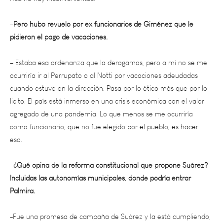
–
Pero hubo revuelo por ex funcionarios de Giménez que le
pidieron el pago de vacaciones.
– Estaba esa ordenanza que la derogamos, pero a mí no se me
ocurriría ir al Perrupato o al Notti por vacaciones adeudadas
cuando estuve en la dirección. Pasa por lo ético más que por lo
licito. El país está inmerso en una crisis económica con el valor
agregado de una pandemia. Lo que menos se me ocurriría
como funcionario, que no fue elegido por el pueblo, es hacer
eso.
–
¿Qué opina de la reforma constitucional que propone Suárez?
Incluidas las autonomías municipales, donde podría entrar
Palmira.
-Fue una promesa de campaña de Suárez y la está cumpliendo,
no es una improvisación. Esta honrando a la palabra. Con