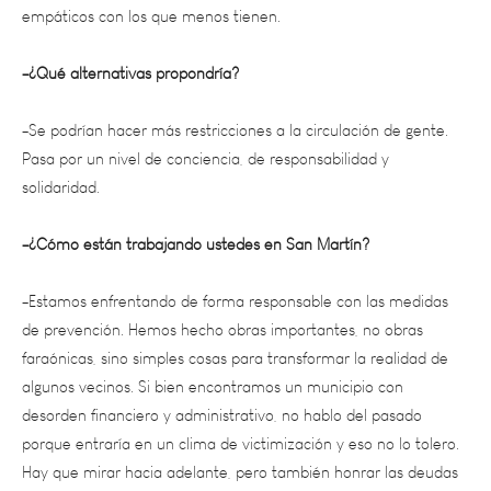
-¿Qué alternativas propondría?
-Se podrían hacer más restricciones a la circulación de gente.
Pasa por un nivel de conciencia, de responsabilidad y
solidaridad.
-¿Cómo están trabajando ustedes en San Martín?
-Estamos enfrentando de forma responsable con las medidas
de prevención. Hemos hecho obras importantes, no obras
faraónicas, sino simples cosas para transformar la realidad de
algunos vecinos. Si bien encontramos un municipio con
desorden financiero y administrativo, no hablo del pasado
porque entraría en un clima de victimización y eso no lo tolero.
Hay que mirar hacia adelante, pero también honrar las deudas
y no tener ceguera a los problemas, siempre con pluralidad.