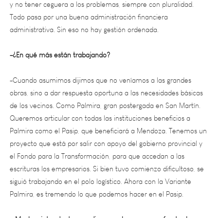
Todo pasa por una buena administración financiera
administrativa. Sin eso no hay gestión ordenada.
-¿En qué más están trabajando?
-Cuando asumimos dijimos que no veníamos a las grandes
obras, sino a dar respuesta oportuna a las necesidades básicas
de los vecinos. Como Palmira, gran postergada en San Martín.
Queremos articular con todas las instituciones beneficios a
Palmira como el Pasip, que beneficiará a Mendoza. Tenemos un
proyecto que está por salir con apoyo del gobierno provincial y
el Fondo para la Transformación, para que accedan a las
escrituras los empresarios. Si bien tuvo comienzo dificultoso, se
siguió trabajando en el polo logístico. Ahora con la Variante
Palmira, es tremendo lo que podemos hacer en el Pasip.
– Muchos intendentes acudieron a ahorros para afrontar la
pandemia ¿Fue el caso de San Martín?