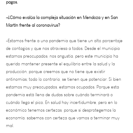
-¿Cómo evalúa la compleja situación en Mendoza y en San
Martín frente al coronavirus?
-Estamos frente a una pandemia que tiene un alto porcentaje
de contagios y que nos atraviesa a todos. Desde el municipio
estamos preocupados, nos angustia, pero este municipio ha
querido mantener presente el equilibrio entre la salud y la
producción, porque creemos que no tiene que existir
antinomias; todo lo contrario, se tienen que potenciar. Si bien
estamos muy preocupados, estamos ocupados. Porque esta
pandemia está llena de dudas sobre cuándo terminará o
cuándo llega el pico. En salud hay incertidumbre, pero en lo
económico tenemos certezas, porque si desprotegemos la
economía, sabemos con certeza que vamos a terminar muy
mal.
-¿Cómo cree que ha abordado el Gobierno el combate del