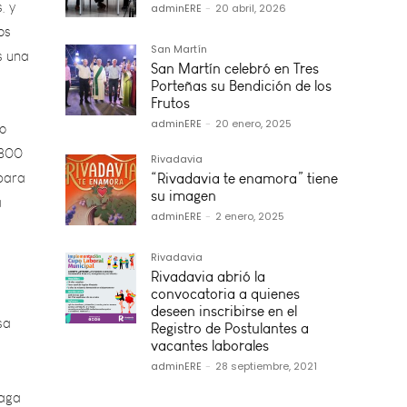
s una
adminERE
-
20 abril, 2026
San Martín
do
San Martín celebró en Tres
Porteñas su Bendición de los
 800
Frutos
para
adminERE
-
20 enero, 2025
a
Rivadavia
“Rivadavia te enamora” tiene
su imagen
adminERE
-
2 enero, 2025
sa
Rivadavia
Rivadavia abrió la
convocatoria a quienes
deseen inscribirse en el
Registro de Postulantes a
paga
vacantes laborales
der
adminERE
-
28 septiembre, 2021