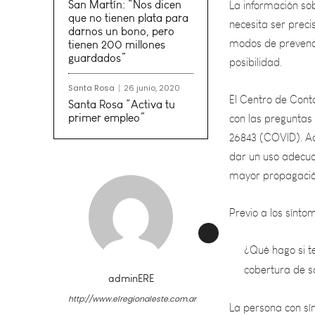
modos de prevenci
San Martín: “Nos dicen
posibilidad.
que no tienen plata para
darnos un bono, pero
tienen 200 millones
El Centro de Cont
guardados”
con las preguntas
26843 (COVID). Ad
Santa Rosa
26 junio, 2020
Santa Rosa “Activa tu
dar un uso adecua
primer empleo”
mayor propagación
Previo a los sínt
¿Qué hago si t
cobertura de s
La persona con sí
a los números fre
adminERE
http://www.elregionaleste.com.ar