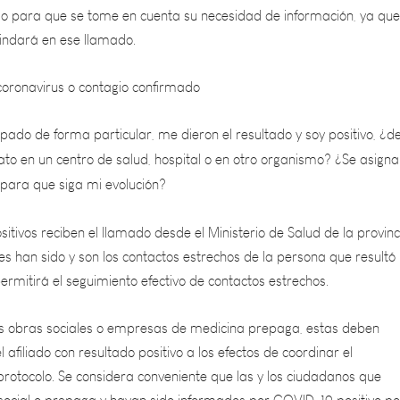
rindará en ese llamado.
oronavirus o contagio confirmado
pado de forma particular, me dieron el resultado y soy positivo, ¿d
ato en un centro de salud, hospital o en otro organismo? ¿Se asign
para que siga mi evolución?
sitivos reciben el llamado desde el Ministerio de Salud de la provinc
s han sido y son los contactos estrechos de la persona que resultó
ermitirá el seguimiento efectivo de contactos estrechos.
as obras sociales o empresas de medicina prepaga, estas deben
 afiliado con resultado positivo a los efectos de coordinar el
rotocolo. Se considera conveniente que las y los ciudadanos que
social o prepaga y hayan sido informados por COVID-19 positivo po
o o bien por el equipo de seguimiento del Ministerio de Salud de la