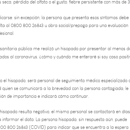
carse, sin excepción, la persona que presenta esos síntomas debe
ulta al 0800 800 26843 u obra social/prepaga para una evaluación
esional.
sanitaria pública me realizó un hisopado por presentar al menos d
ados al coronavirus, ¿cómo y cuándo me enteraré si soy caso positi
ivo el hisopado, será personal de seguimiento médico especializado 
ud quien se comunicará a la brevedad con la persona contagiada, le
ción de importancia e indicará cómo continuar.
l hisopado resulta negativo, el mismo personal se contactará en días
a informar el dato. La persona hisopada, sin respuesta aún, puede
00 800 26843 (COVID) para indicar que se encuentra a la espera 
olo para que se tome en cuenta su necesidad de información, ya que