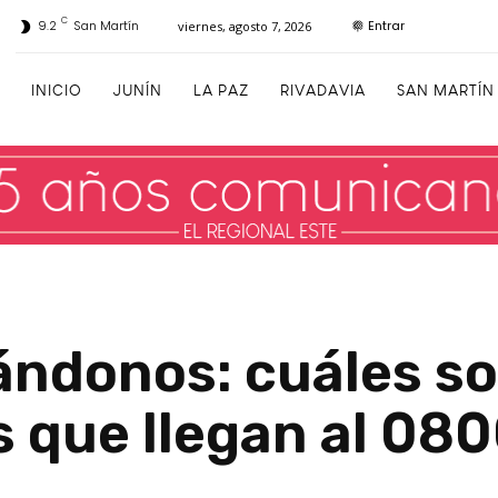
C
Entrar
9.2
San Martín
viernes, agosto 7, 2026
INICIO
JUNÍN
LA PAZ
RIVADAVIA
SAN MARTÍN
donos: cuáles son
 que llegan al 08