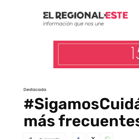
Destacada
#SigamosCuidán
más frecuentes