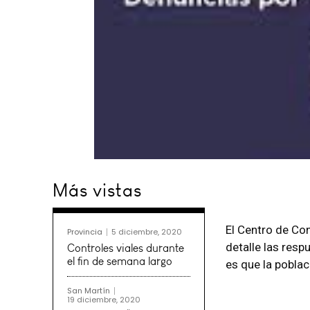
Más vistas
El Centro de Co
Provincia
5 diciembre, 2020
detalle las resp
Controles viales durante
el fin de semana largo
es que la pobla
La información so
necesita ser prec
San Martín
19 diciembre, 2020