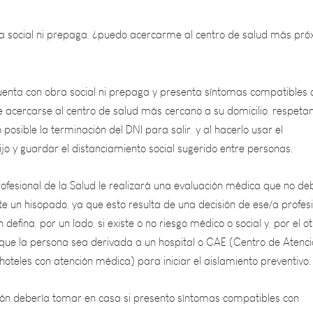
ra social ni prepaga, ¿puedo acercarme al centro de salud más pr
cuenta con obra social ni prepaga y presenta síntomas compatibles 
e acercarse al centro de salud más cercano a su domicilio, respeta
 posible la terminación del DNI para salir, y al hacerlo usar el
o y guardar el distanciamiento social sugerido entre personas.
rofesional de la Salud le realizará una evaluación médica que no de
 un hisopado, ya que esto resulta de una decisión de ese/a profesi
 defina, por un lado, si existe o no riesgo médico o social y, por el otr
ue la persona sea derivada a un hospital o CAE (Centro de Atenci
 hoteles con atención médica) para iniciar el aislamiento preventivo.
n debería tomar en casa si presento síntomas compatibles con
s seca, pérdida del olfato o el gusto, fiebre persistente con más de 