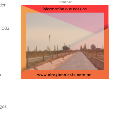
- Promoción -
 1033
0
agas