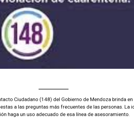
ntacto Ciudadano (148) del Gobierno de Mendoza brinda en
uestas a las preguntas más frecuentes de las personas. La i
ción haga un uso adecuado de esa línea de asesoramiento.
bre la COVID-19 cambia y se actualiza con el correr de las semanas
isa en más de un aspecto para dar seguridad a la población sobre l