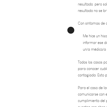
resultado no se b
Con síntomas de c
Me hice un hiso
informar ese d
un/a médico/a 
Todos los casos po
para conocer cuále
contagiada. Esto p
Para el caso de l
comunicarse con el
cumplimiento del p
cuenten con obra 
laboratorio privad