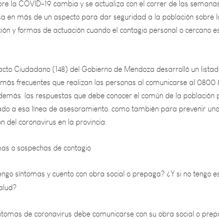
ón y formas de actuación cuando el contagio personal o cercano e
acto Ciudadano (148) del Gobierno de Mendoza desarrolló un lista
 más frecuentes que realizan las personas al comunicarse al 0800
emás, las respuestas que debe conocer el común de la población 
do a esa línea de asesoramiento, como también para prevenir un
 del coronavirus en la provincia.
omas o sospechas de contagio
engo síntomas y cuento con obra social o prepaga? ¿Y si no tengo e
alud?
ntomas de coronavirus debe comunicarse con su obra social o pre
cuentes o a aquellos teléfonos que estas hayan dispuesto para aten