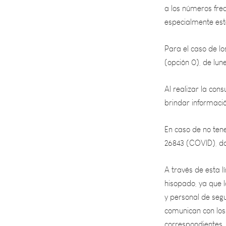
especialmente este
Para el caso de lo
(opción 0), de lun
Al realizar la con
brindar informaci
En caso de no ten
26843 (COVID), don
A través de esta l
hisopado, ya que l
y personal de segu
comunican con los
correspondientes.