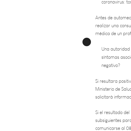
Antes de automedi
realizar una cons
médica de un prof
Una autoridad 
síntomas asoci
negativo?
Si resultara posit
Ministerio de Sal
solicitará informa
Si el resultado de
subsiguientes par
comunicarse al 08
resultado, pero s