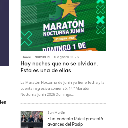
adminERE
-
6 agosto, 2026
Junín
Hay noches que no se olvidan.
Esta es una de ellas.
La Maratón Nocturna de Junín ya tiene fecha y la
cuenta regresiva comenzó. 14.ª Maratón
Nocturna Junín 2026 Domingo...
dea
, y
San Martín
os
El intendente Rufeil presentó
avances del Pasip