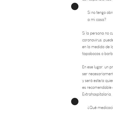
Si no tengo ob
a mi casa?
Si la persona no 
coronavirus, pued
en la medida de lo
tapabocas o barbij
En ese lugar, un p
ser necesariamente
y será este/a quien
es recomendable q
Extrahospitalaria,
¿Qué medicació
coronavirus: to