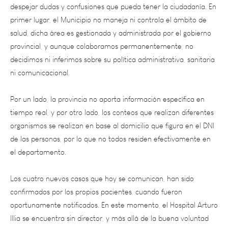
primer lugar, el Municipio no maneja ni controla el ámbito de
salud, dicha área es gestionada y administrada por el gobierno
provincial, y aunque colaboramos permanentemente, no
decidimos ni inferimos sobre su política administrativa, sanitaria
ni comunicacional.
Por un lado, la provincia no aporta información específica en
tiempo real, y por otro lado, los conteos que realizan diferentes
organismos se realizan en base al domicilio que figura en el DNI
de las personas, por lo que no todos residen efectivamente en
el departamento.
Los cuatro nuevos casos que hoy se comunican, han sido
confirmados por los propios pacientes, cuando fueron
oportunamente notificados. En este momento, el Hospital Arturo
Illia se encuentra sin director, y más allá de la buena voluntad
de sus trabajadores, que realmente es de destacar, no posee un
interlocutor que nos informe sobre el descubrimiento, avance y