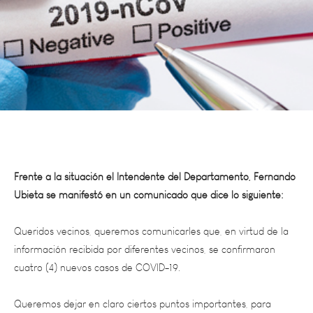
Frente a la situación el Intendente del Departamento, Fernando
Ubieta se manifestó en un comunicado que dice lo siguiente:
Queridos vecinos, queremos comunicarles que, en virtud de la
información recibida por diferentes vecinos, se confirmaron
cuatro (4) nuevos casos de COVID-19.
Queremos dejar en claro ciertos puntos importantes, para
despejar dudas y confusiones que pueda tener la ciudadanía. En