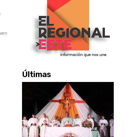
o
atro
Últimas