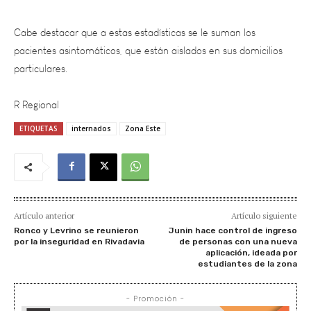
Cabe destacar que a estas estadísticas se le suman los
pacientes asintomáticos, que están aislados en sus domicilios
particulares.
R Regional
ETIQUETAS
internados
Zona Este
Artículo anterior
Artículo siguiente
Ronco y Levrino se reunieron
Junin hace control de ingreso
por la inseguridad en Rivadavia
de personas con una nueva
aplicación, ideada por
estudiantes de la zona
- Promoción -