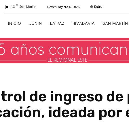
C
Entrar
14.3
San Martín
jueves, agosto 6, 2026
INICIO
JUNÍN
LA PAZ
RIVADAVIA
SAN MARTÍN
trol de ingreso de
cación, ideada por