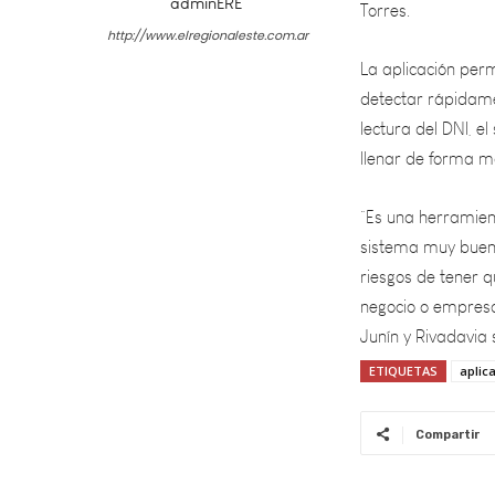
La aplicación perm
adminERE
detectar rápidame
http://www.elregionaleste.com.ar
lectura del DNI, e
llenar de forma m
“Es una herramient
sistema muy bueno 
riesgos de tener q
negocio o empresa
Junín y Rivadavia 
ETIQUETAS
aplic
Compartir