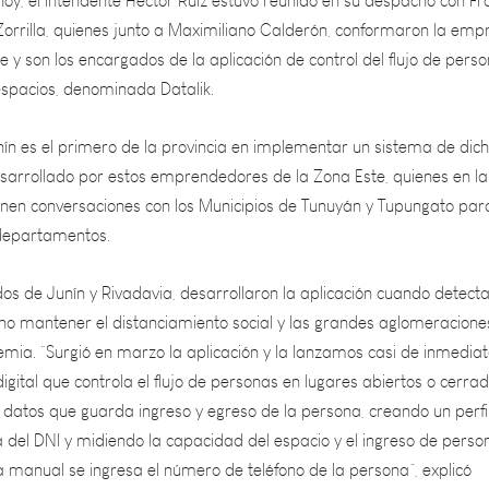
 y son los encargados de la aplicación de control del flujo de pers
espacios, denominada Datalik.
nín es el primero de la provincia en implementar un sistema de dic
esarrollado por estos emprendedores de la Zona Este, quienes en la
nen conversaciones con los Municipios de Tunuyán y Tupungato par
 departamentos.
dos de Junín y Rivadavia, desarrollaron la aplicación cuando detect
no mantener el distanciamiento social y las grandes aglomeracione
mia. “Surgió en marzo la aplicación y la lanzamos casi de inmediat
gital que controla el flujo de personas en lugares abiertos o cerrad
 datos que guarda ingreso y egreso de la persona, creando un perfi
ra del DNI y midiendo la capacidad del espacio y el ingreso de perso
manual se ingresa el número de teléfono de la persona”, explicó