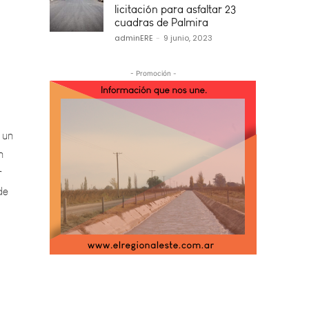
licitación para asfaltar 23
cuadras de Palmira
adminERE
-
9 junio, 2023
- Promoción -
 un
n
r
de