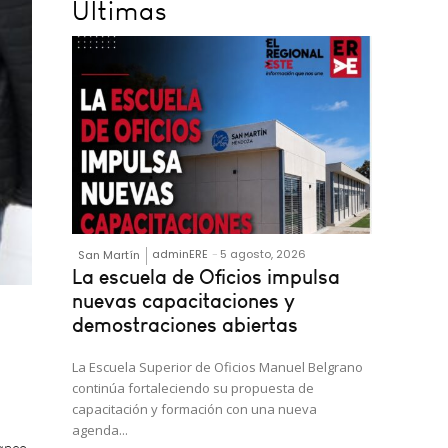
Últimas
adminERE
-
5 agosto, 2026
San Martín
La escuela de Oficios impulsa
nuevas capacitaciones y
demostraciones abiertas
La Escuela Superior de Oficios Manuel Belgrano
anco
continúa fortaleciendo su propuesta de
resa
capacitación y formación con una nueva
agenda...