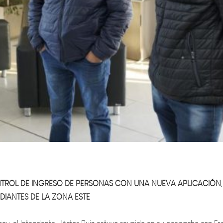
TROL DE INGRESO DE PERSONAS CON UNA NUEVA APLICACIÓN,
DIANTES DE LA ZONA ESTE
oy, el Intendente Héctor Ruiz estuvo reunido en su despacho con Fr
Zorrilla, quienes junto a Maximiliano Calderón, conformaron la emp