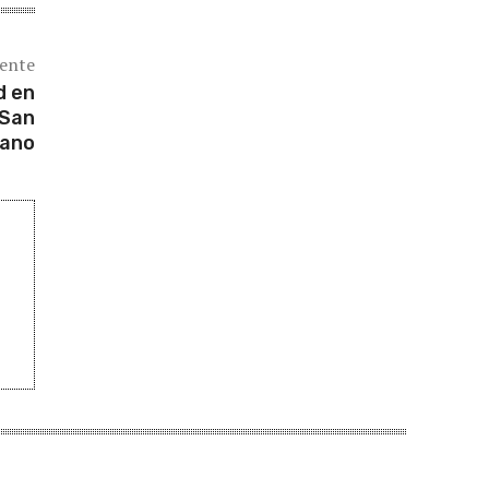
iente
d en
 San
ano