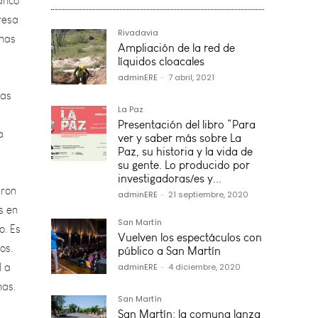
onas
Rivadavia
has
Ampliación de la red de
líquidos cloacales
adminERE
-
7 abril, 2021
a
La Paz
Presentación del libro “Para
ver y saber más sobre La
aron
Paz, su historia y la vida de
s en
su gente. Lo producido por
o. Es
investigadoras/es y...
adminERE
-
21 septiembre, 2020
os.
l a
San Martín
nas.
Vuelven los espectáculos con
público a San Martín
adminERE
-
4 diciembre, 2020
San Martín
San Martín: la comuna lanza