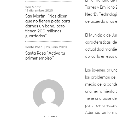
NearBy Technologie
de acuerdo a los 
San Martín
19 diciembre, 2020
San Martín: “Nos dicen
El Municipio de Ju
que no tienen plata para
características, d
darnos un bono, pero
actualidad mantie
tienen 200 millones
guardados”
aplicarlo en esos
Santa Rosa
26 junio, 2020
Los jóvenes, oriun
Santa Rosa “Activa tu
primer empleo”
los problemas de 
medio de la pande
una herramienta di
Tiene una base de
partir de la lectu
Además, de forma 
Torres.