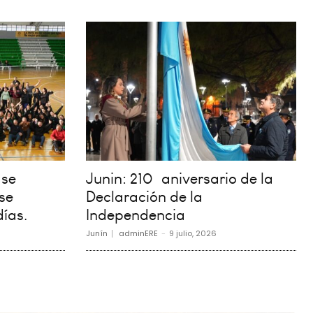
 se
Junin: 210º aniversario de la
se
Declaración de la
días.
Independencia
Junín
adminERE
-
9 julio, 2026