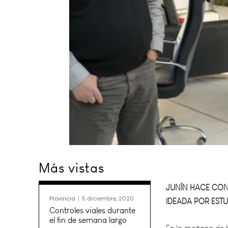
JUNÍN HACE CON
Más vistas
IDEADA POR ESTU
En la mañana de h
Provincia
5 diciembre, 2020
Torres y Emiliano 
Controles viales durante
el fin de semana largo