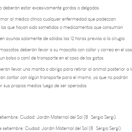
rmar al médico clínico cualquier enfermedad que padezcan,
a los que hayan sido sometidos o medicamentos que consuman
n ayunas solamente de sólidos las 12 horas previas a la cirugía
mascotas deberán llevar a su mascota con collar y correa en el ca
 un bolso o canil de transporte en el caso de los gatos.
erán llevar una manta o abrigo para retirar al animal posterior a l
erán contar con algún transporte para el mismo, ya que no podrán
r sus propios medios luego de ser operados
tiembre: Ciudad: Jardín Maternal del Sol (Bº Sergio Sergi).
 setiembre: Ciudad: Jardín Maternal del Sol (Bº Sergio Sergi).
ubre: La Colonia: Estadio Cubierto.