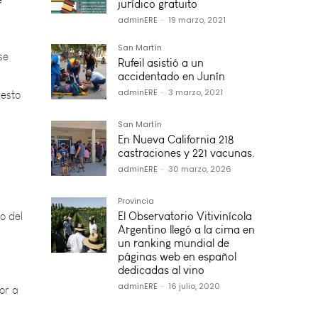
jurídico gratuito
se
adminERE
-
19 marzo, 2021
resto
San Martín
Rufeil asistió a un
accidentado en Junín
adminERE
-
3 marzo, 2021
San Martín
En Nueva California 218
castraciones y 221 vacunas.
o del
adminERE
-
30 marzo, 2026
Provincia
El Observatorio Vitivinícola
Argentino llegó a la cima en
or a
un ranking mundial de
páginas web en español
dedicadas al vino
adminERE
-
16 julio, 2020