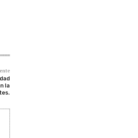
iente
udad
n la
tes.