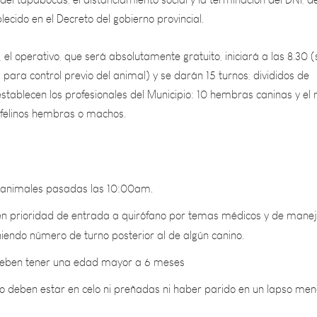
, el operativo, que será absolutamente gratuito, iniciará a las 8.30 (
para control previo del animal) y se darán 15 turnos, divididos de
stablecen los profesionales del Municipio: 10 hembras caninas y el 
felinos hembras o machos.
 animales pasadas las 10:00am.
enen prioridad de entrada a quirófano por temas médicos y de manej
niendo número de turno posterior al de algún canino.
deben tener una edad mayor a 6 meses
 deben estar en celo ni preñadas ni haber parido en un lapso men
o deberán estar excesivamente gordos o delgados