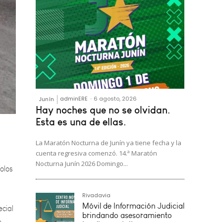
adminERE
-
6 agosto, 2026
Junín
Hay noches que no se olvidan.
Esta es una de ellas.
olos
La Maratón Nocturna de Junín ya tiene fecha y la
cuenta regresiva comenzó. 14.ª Maratón
Nocturna Junín 2026 Domingo...
ecial
e
Rivadavia
Móvil de Información Judicial
brindando asesoramiento