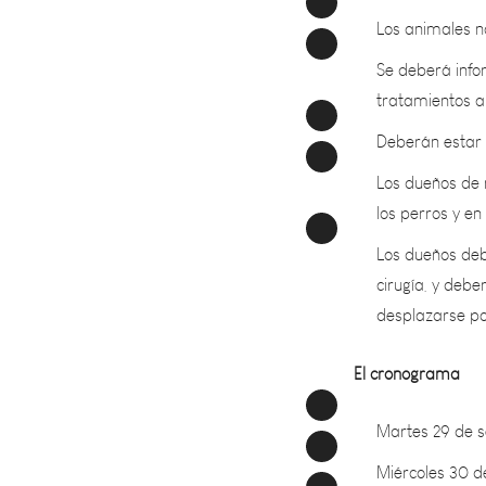
Se deberá info
tratamientos 
Deberán estar e
Los dueños de 
los perros y en
Los dueños deb
cirugía, y deb
desplazarse po
El cronograma
Martes 29 de se
Miércoles 30 de
Jueves 1 de oct