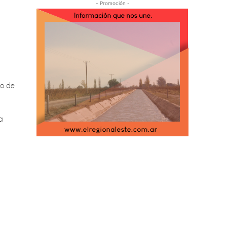
- Promoción -
so de
a