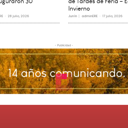
auguraron 30
de Tardes de Feria – E
Invierno
RE
-
28 julio, 2026
Junín
adminERE
-
17 julio, 2026
- Publicidad -