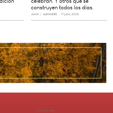
dición
celebran. Y otros que se
construyen todos los días.
Junín
adminERE
-
17 julio, 2026
- Promoción -