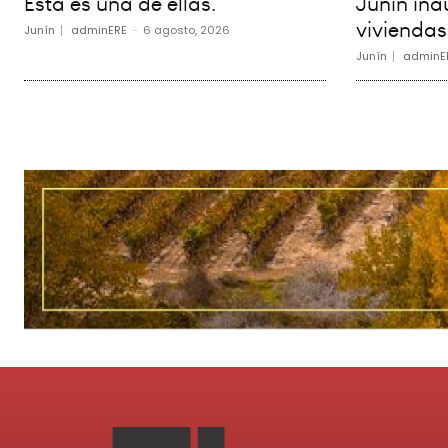
Esta es una de ellas.
Junín in
viviendas
Junín
adminERE
-
6 agosto, 2026
Junín
adminE