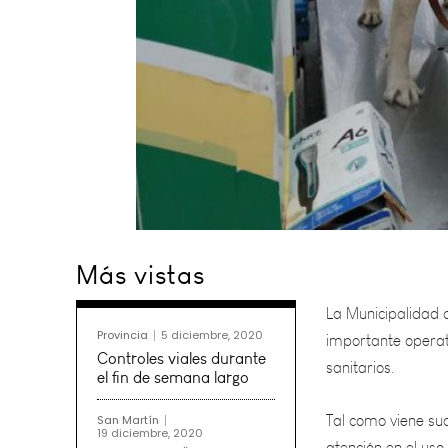
La Municipalidad d
Más vistas
importante operati
sanitarios.
Provincia
5 diciembre, 2020
Tal como viene suc
Controles viales durante
atención en el uso
el fin de semana largo
acuerdo a lo estab
San Martín
19 diciembre, 2020