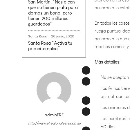
San Martín: “Nos dicen
En todos los casos
que no tienen plata para
ruega puntualidad 
darnos un bono, pero
acuerdo a lo que e
tienen 200 millones
guardados”
machos caninos y 
Santa Rosa
26 junio, 2020
Más detalles:
Santa Rosa “Activa tu
primer empleo”
No se aceptan
Los felinos ti
animal, aun te
Los animales 
Las hembras no
60 días
adminERE
Los animales n
http://www.elregionaleste.com.ar