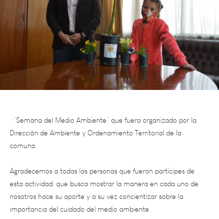
·”Semana del Medio Ambiente” que fuera organizado por la
Dirección de Ambiente y Ordenamiento Territorial de la
comuna.
Agradecemos a todas las personas que fueron participes de
esta actividad, que busca mostrar la manera en cada uno de
nosotros hace su aporte y a su vez concientizar sobre la
importancia del cuidado del medio ambiente.
Los premios tiene la particularidad de ser plantas de jardín