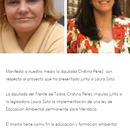
Manifestó a nuestro medio la diputada Cristina Pérez, con
respecto al proyecto que ha presentado junto a Laura Soto.
La diputada del Frente de Todos, Cristina Pérez impulsa junto a
la legisladora Laura Soto la implementación de una ley de
Educación Ambiental permanente para Mendoza.
El mismo tiene como fin la educación y formación ambiental
tanto en la educación “formal” como “no formal”, donde la
sociedad pueda identificar las causas de la problemática