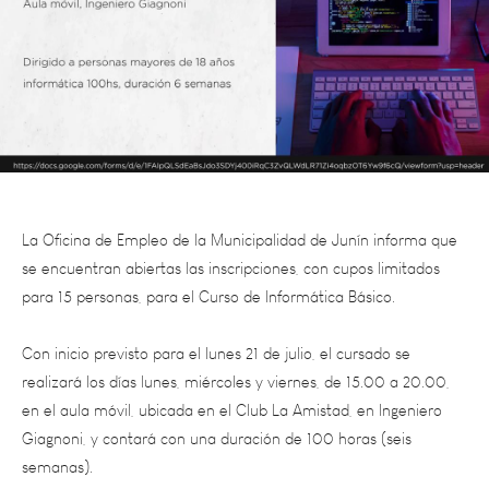
La Oficina de Empleo de la Municipalidad de Junín informa que
se encuentran abiertas las inscripciones, con cupos limitados
para 15 personas, para el Curso de
Informática Básico.
Con inicio previsto para el lunes 21 de julio, el cursado se
realizará los días lunes, miércoles y viernes, de 15.00 a 20.00,
en el aula móvil, ubicada en el Club La Amistad, en Ingeniero
Giagnoni, y contará con una duración de 100 horas (seis
semanas).
La modalidad de cursado es presencial y está destinado a