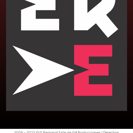
2009 - 2022 © El Regional Este de G4 Producciones | Derechos