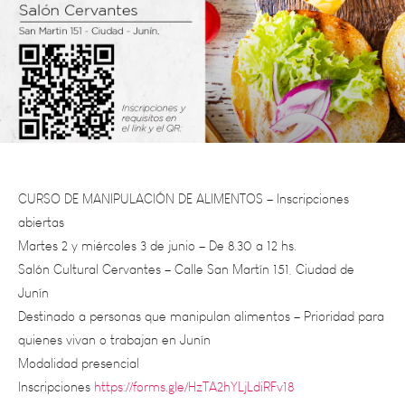
CURSO DE MANIPULACIÓN DE ALIMENTOS – Inscripciones
abiertas
Martes 2 y miércoles 3 de junio – De 8.30 a 12 hs.
Salón Cultural Cervantes – Calle San Martín 151, Ciudad de
Junín
Destinado a personas que manipulan alimentos – Prioridad para
quienes vivan o trabajan en Junín
Modalidad presencial
Inscripciones
https://forms.gle/HzTA2hYLjLdiRFv18
Consultas a los teléfonos 0263-4492199/150 – Interno 133
WhatsApp (solo mensajes): 2634521563