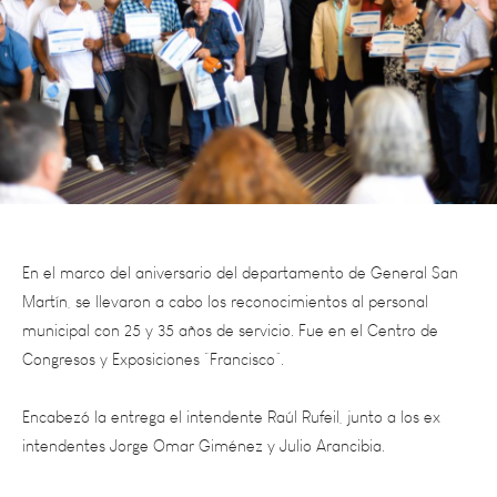
En el marco del aniversario del departamento de General San
Martín, se llevaron a cabo los reconocimientos al personal
municipal con 25 y 35 años de servicio. Fue en el Centro de
Congresos y Exposiciones “Francisco”.
Encabezó la entrega el intendente Raúl Rufeil, junto a los ex
intendentes Jorge Omar Giménez y Julio Arancibia.
El intendente Rufeil expresó que “estamos reconociendo a cada
empleado, porque conformamos una familia. Es grato, que