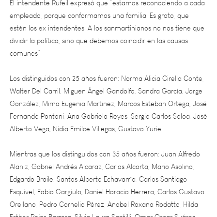
estén los ex intendentes. A los sanmartinianos no nos tiene que
dividir la política, sino que debemos coincidir en las causas
comunes”
Los distinguidos con 25 años fueron: Norma Alicia Cirella Conte,
Walter Del Carril, Miguen Ángel Gandolfo, Sandra García, Jorge
González, Mirna Eugenia Martinez, Marcos Esteban Ortega, José
Fernando Pontoni, Ana Gabriela Reyes, Sergio Carlos Soloa, José
Alberto Vega, Nidia Emilce Villegas, Gustavo Yurie.
Mientras que los distinguidos con 35 años fueron: Juan Alfredo
Alaniz, Gabriel Andrés Alcaraz, Carlos Alcorta, Mario Asolino,
Edgardo Braile, Santos Alberto Echavarría, Carlos Santiago
Esquivel, Fabio Gargiulo, Daniel Horacio Herrera, Carlos Gustavo
Orellano, Pedro Cornelio Pérez, Anabel Roxana Rodatto, Hilda
Esther Rojas Barrera, Silvia Laura Santilli, Omar Oscar Suárez,
Raúl Suárez, Ceferino Tagua, Juan J. Vázquez y Beatriz