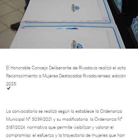
El Honorable Concejo Deliberante de R
ivadavia realizó el acto
Reconocimiento a Mujeres Destacadas Rivadavienses, edición
2025.
La convocatoria se realizó según lo establece la Ordenanza
Municipal N° 5039/2021 y su modificatoria, la Ordenanza N°
5187/2024, normativa que permite visibilizar y valorar el
compromiso, el esfuerzo y la trayectoria de mujeres que han
dejado una huella imborrable en el Departamento de Rivadavia.