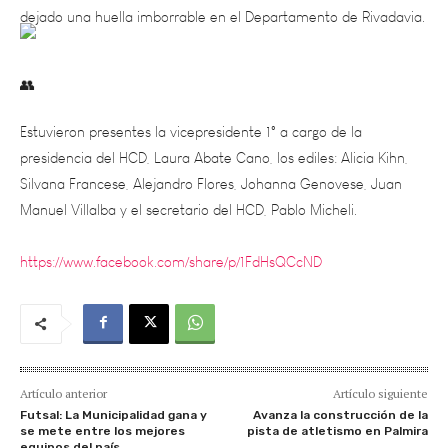
Estuvieron presentes la vicepresidente 1° a cargo de la
presidencia del HCD, Laura Abate Cano, los ediles: Alicia Kihn,
Silvana Francese, Alejandro Flores, Johanna Genovese, Juan
Manuel Villalba y el secretario del HCD, Pablo Micheli.
https://www.facebook.com/share/p/1FdHsQCcND
Artículo anterior
Artículo siguiente
Futsal: La Municipalidad gana y
Avanza la construcción de la
se mete entre los mejores
pista de atletismo en Palmira
equipos del país