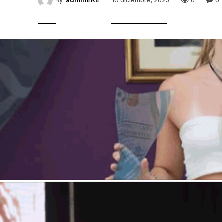
By
adminERE
0
0
18 diciembre, 2025