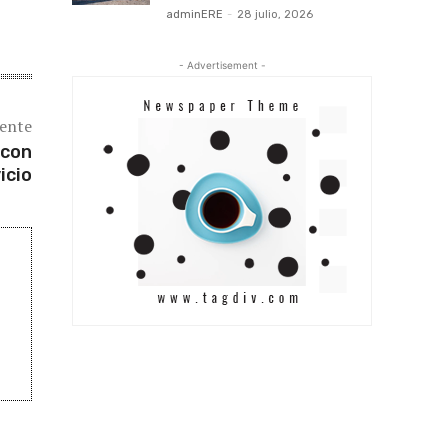
adminERE
-
28 julio, 2026
- Advertisement -
iente
 con
icio