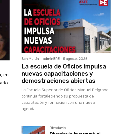
San Martín
adminERE
-
5 agosto, 2026
La escuela de Oficios impulsa
nuevas capacitaciones y
o, en
demostraciones abiertas
zado
La Escuela Superior de Oficios Manuel Belgrano
continúa fortaleciendo su propuesta de
capacitación y formación con una nueva
agenda...
a
Rivadavia