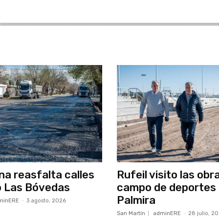
a reasfalta calles
Rufeil visito las obr
o Las Bóvedas
campo de deportes
Palmira
minERE
-
3 agosto, 2026
San Martín
adminERE
-
28 julio, 2