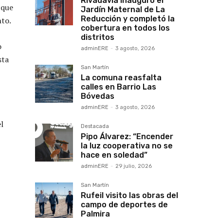
Rivadavia inauguró el
 que
Jardín Maternal de La
Reducción y completó la
nto.
cobertura en todos los
distritos
o
adminERE
-
3 agosto, 2026
sta
San Martín
La comuna reasfalta
calles en Barrio Las
Bóvedas
adminERE
-
3 agosto, 2026
l
Destacada
Pipo Álvarez: “Encender
la luz cooperativa no se
hace en soledad”
adminERE
-
29 julio, 2026
San Martín
Rufeil visito las obras del
campo de deportes de
Palmira