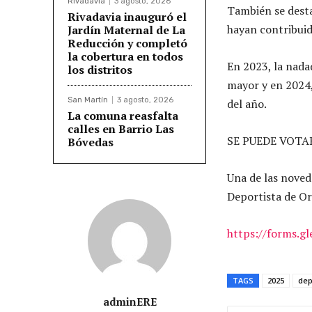
Rivadavia
3 agosto, 2026
También se desta
Rivadavia inauguró el
hayan contribuid
Jardín Maternal de La
Reducción y completó
la cobertura en todos
En 2023, la nada
los distritos
mayor y en 2024,
San Martín
3 agosto, 2026
del año.
La comuna reasfalta
calles en Barrio Las
SE PUEDE VOTA
Bóvedas
Una de las noveda
Deportista de Or
https://forms.
TAGS
2025
dep
adminERE