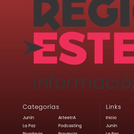
Categorías
Links
Junín
ArteetrA
Inicio
La Paz
Podcasting
Junín
Rivadavia
Provincia
La Paz