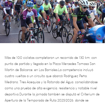
Más de 100 ciclistas completaron un recorrido de 130 km, con
punto de partida y llegada en la Plaza Mercedes Tomasa San
Martín de Balcarce, en Los Barriales.La competencia incluyó
cuatro vueltas a un circuito que abarcó Rodríguez Peña,
Medrano, Tres Acequias y la Rotonda del Agua, consolidándose
como una prueba de alta exigencia, resistencia y notable nivel
deportivo.Durante la jornada también se disputó el Criterium de
Apertura de la Temporada de Ruta 2025/2026, donde se
destacaron deportistas de diferentes categorías.