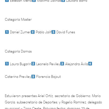
Categoría Master
Daniel Zumer
Pablo Jalif
David Funes
Categoría Damas
Laura Bugarin
Leonela Peviley
Alejandra Ávila
Caterina Previley
Florencia Bajout
Estuvieron presentes Ariel Ortiz, secretario de Gobierno; Mario
García, subsecretario de Deportes; y Rogelio Ramírez, delegado
municipal – Zona Oeste. Próxima fecha: domingo 23 de
noviembre, en Maipú.