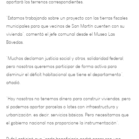
“Estamos trabajando sobre un proyecto con las tierras fiscales
municipales para que vecinos de San Martín cuenten con su
vivienda”, comentó el jefe comunal desde el Museo Las
Bóvedas.
“Muchos declaman justicia social y otros, solidaridad federal,
pero nosotros queremos participar de forma activa para
disminuir el déficit habitacional que tiene el departamento”,
añadió.
“Hoy nosotros no tenemos dinero para construir viviendas, pero
sí podemos aportar parcelas o lotes con infraestructura y
urbanización, es decir, servicios básicos. Pero necesitamos que
el gobierno nacional nos proporcione la instrumentación”.
Rufeil anticipó que “cada beneficiario podrá pagar con una
cuota accesible su propiedad, pero hoy el municipio no cuenta